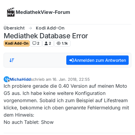
Skip to content
MediathekView-Forum
Übersicht
Kodi Add-On
Mediathek Database Error
Kodi Add-On
2
2
1.1k
Anmelden zum Antworten
MichaHidd
schrieb am
16. Jan. 2018, 22:55
M
zuletzt editiert von
Offline
Ich probiere gerade die 0.40 Version auf meinen Moto
G5 aus. Ich habe keine weitere Konfiguration
vorgenommen. Sobald ich zum Beispiel auf Lifestream
klicke, bekomme ich oben genannte Fehlermeldung mit
dem Hinweis:
No auch Tablet: Show