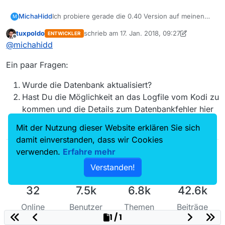
MichaHidd
Ich probiere gerade die 0.40 Version auf meinen
M
Moto G5 aus. Ich habe keine weitere Konfiguration
tuxpoldo
schrieb am
17. Jan. 2018, 09:27
ENTWICKLER
vorgenommen. Sobald ich zum Beispiel auf
zuletzt editiert von tuxpoldo
Offline
@
michahidd
Lifestream klicke, bekomme ich oben genannte
Fehlermeldung mit dem Hinweis:
Ein paar Fragen:
No auch Tablet: Show
Wurde die Datenbank aktualisiert?
Hast Du die Möglichkeit an das Logfile vom Kodi zu
kommen und die Details zum Datenbankfehler hier
zu posten?
Mit der Nutzung dieser Website erklären Sie sich
damit einverstanden, dass wir Cookies
verwenden.
Erfahre mehr
Verstanden!
32
7.5k
6.8k
42.6k
Online
Benutzer
Themen
Beiträge
1 / 1