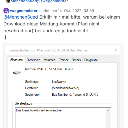
MenchenSued
@
zwegenmeister
wichtiger ist, wie das Laufwerk angebunden ist
zwegenmeister
schrieb am
14. Okt. 2022, 03:39
Z
(SATA, USB, SMB, Netz, Cloud, …)
zuletzt editiert von
Offline
@
MenchenSued
Erklär mir mal bitte, warum bei einem
Download diese Meldung kommt (Pfad nicht
beschreibbar) bei anderen jedoch nicht.
![