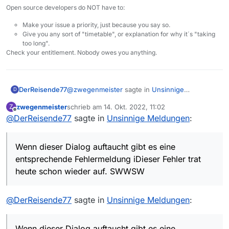
Open source developers do NOT have to:
Make your issue a priority, just because you say so.
Give you any sort of "timetable", or explanation for why it´s "taking
too long".
Check your entitlement. Nobody owes you anything.
@
zwegenmeister
sagte in
Unsinnige
DerReisende77
D
Meldungen
:
zwegenmeister
schrieb am
14. Okt. 2022, 11:02
Z
zuletzt editiert von
Offline
@
DerReisende77
sagte in
@
media_fread
Unsinnige Meldungen
:
wenn Bilder nicht angezeigt werden,
Wenn dieser Dialog auftaucht gibt es eine
obwohl diese Prozedur zweimal
entsprechende Fehlermeldung im Log. Dieses
Wenn dieser Dialog auftaucht gibt es eine
durchgeführt wurde
also bitte mal hochladen.
entsprechende Fehlermeldung iDieser Fehler trat
Davon abgesehen erscheint diese Meldung
heute schon wieder auf. SWWSW
wenn MV (bzw. Java) aus verschiedenen
Gründen nicht in der Lage ist, in dem
angegebenen Verzeichnis eine Testdatei zu
@
DerReisende77
sagte in
Unsinnige Meldungen
:
schreiben -> also auch nicht in der Lage wäre
dort einen Film zu speichern.
Wenn dieser Dialog auftaucht gibt es eine