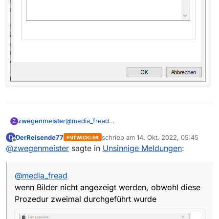
zwegenmeister
@
media_fread
Z
wenn Bilder nicht angezeigt werden, obwohl
DerReisende77
schrieb am
14. Okt. 2022, 05:45
D
ENTWICKLER
diese Prozedur zweimal durchgeführt wurde
zuletzt editiert von
Offline
@
zwegenmeister
sagte in
Unsinnige Meldungen
:
@
media_fread
wenn Bilder nicht angezeigt werden, obwohl diese
Prozedur zweimal durchgeführt wurde