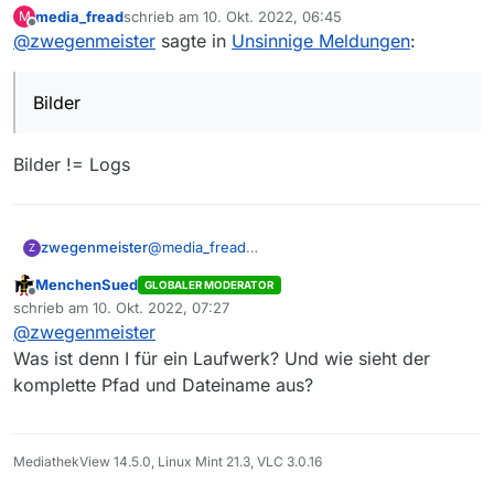
wenn Bilder nicht angezeigt werden, obwohl
media_fread
schrieb am
10. Okt. 2022, 06:45
M
diese Prozedur zweimal durchgeführt wurde
zuletzt editiert von
Offline
@
zwegenmeister
sagte in
Unsinnige Meldungen
:
Bilder
Bilder != Logs
zwegenmeister
@
media_fread
Z
wenn Bilder nicht angezeigt werden, obwohl
MenchenSued
GLOBALER MODERATOR
diese Prozedur zweimal durchgeführt wurde
Offline
schrieb am
10. Okt. 2022, 07:27
zuletzt editiert von
@
zwegenmeister
Was ist denn I für ein Laufwerk? Und wie sieht der
komplette Pfad und Dateiname aus?
MediathekView 14.5.0, Linux Mint 21.3, VLC 3.0.16