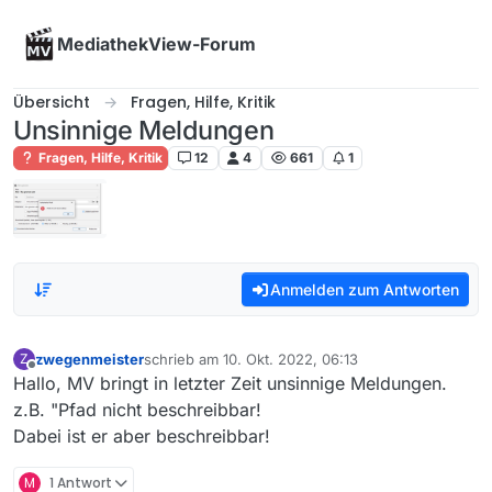
Skip to content
MediathekView-Forum
Übersicht
Fragen, Hilfe, Kritik
Unsinnige Meldungen
Fragen, Hilfe, Kritik
12
4
661
1
Anmelden zum Antworten
zwegenmeister
schrieb am
10. Okt. 2022, 06:13
Z
zuletzt editiert von
Offline
Hallo, MV bringt in letzter Zeit unsinnige Meldungen.
z.B. "Pfad nicht beschreibbar!
Dabei ist er aber beschreibbar!
M
1 Antwort