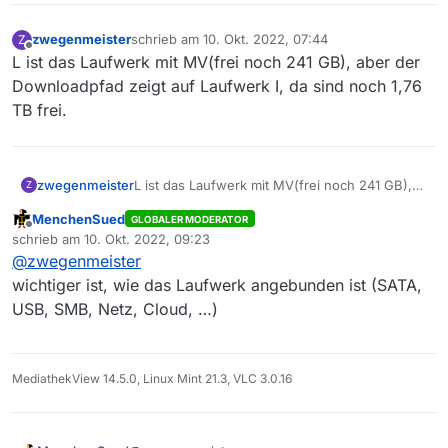
zwegenmeister
schrieb am
10. Okt. 2022, 07:44
Z
zuletzt editiert von
Offline
L ist das Laufwerk mit MV(frei noch 241 GB), aber der
Downloadpfad zeigt auf Laufwerk I, da sind noch 1,76
TB frei.
zwegenmeister
L ist das Laufwerk mit MV(frei noch 241 GB),
Z
aber der Downloadpfad zeigt auf Laufwerk I,
MenchenSued
GLOBALER MODERATOR
da sind noch 1,76 TB frei.
Offline
schrieb am
10. Okt. 2022, 09:23
zuletzt editiert von
@
zwegenmeister
wichtiger ist, wie das Laufwerk angebunden ist (SATA,
USB, SMB, Netz, Cloud, …)
MediathekView 14.5.0, Linux Mint 21.3, VLC 3.0.16