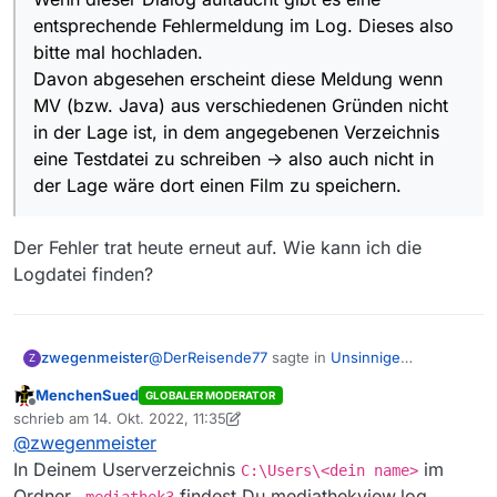
entsprechende Fehlermeldung im Log. Dieses also
bitte mal hochladen.
Davon abgesehen erscheint diese Meldung wenn
MV (bzw. Java) aus verschiedenen Gründen nicht
in der Lage ist, in dem angegebenen Verzeichnis
eine Testdatei zu schreiben -> also auch nicht in
der Lage wäre dort einen Film zu speichern.
Der Fehler trat heute erneut auf. Wie kann ich die
Logdatei finden?
@
DerReisende77
sagte in
Unsinnige
zwegenmeister
Z
Meldungen
:
MenchenSued
GLOBALER MODERATOR
Offline
Wenn dieser Dialog auftaucht gibt es
schrieb am
14. Okt. 2022, 11:35
zuletzt editiert von MenchenSued
eine entsprechende Fehlermeldung
@
zwegenmeister
@
DerReisende77
sagte in
Unsinnige
iDieser Fehler trat heute schon wieder
In Deinem Userverzeichnis
im
C:\Users\<dein name>
Meldungen
:
auf. SWWSW
Ordner
findest Du mediathekview.log