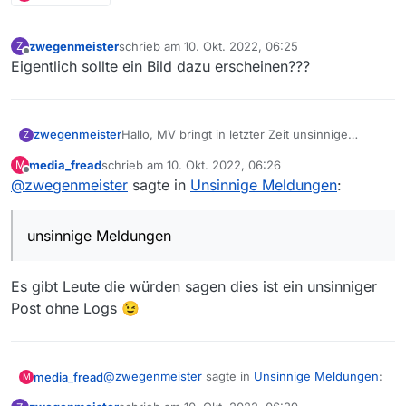
zwegenmeister
schrieb am
10. Okt. 2022, 06:25
Z
zuletzt editiert von
Offline
Eigentlich sollte ein Bild dazu erscheinen???
zwegenmeister
Hallo, MV bringt in letzter Zeit unsinnige
Z
Meldungen. z.B. "Pfad nicht beschreibbar!
media_fread
schrieb am
10. Okt. 2022, 06:26
M
Dabei ist er aber beschreibbar!
zuletzt editiert von
Offline
@
zwegenmeister
sagte in
Unsinnige Meldungen
:
unsinnige Meldungen
Es gibt Leute die würden sagen dies ist ein unsinniger
Post ohne Logs 😉
@
zwegenmeister
sagte in
Unsinnige Meldungen
:
media_fread
M