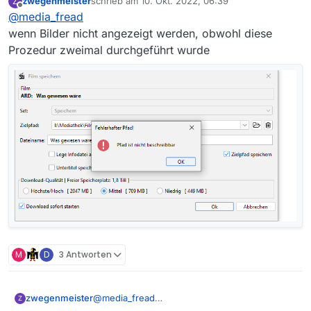
zwegenmeister
schrieb am
10. Okt. 2022, 06:39
Z
zuletzt editiert von
Offline
@
media_fread
unsinnige Meldungen
wenn Bilder nicht angezeigt werden, obwohl diese
Prozedur zweimal durchgeführt wurde
Es gibt Leute die würden sagen dies ist ein
unsinniger Post ohne Logs 😉
M
D
3 Antworten
zwegenmeister
@
media_fread
Z