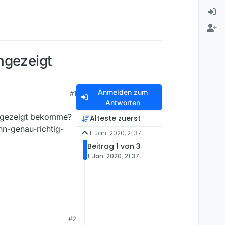
ngezeigt
Anmelden zum
#1
Antworten
 angezeigt bekomme?
Älteste zuerst
nn-genau-richtig-
1. Jan. 2020, 21:37
Beitrag 1 von 3
1. Jan. 2020, 21:37
angezeigt bekomme?
#2
-genau-richtig-