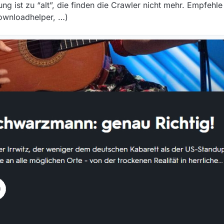
 ist zu “alt”, die finden die Crawler nicht mehr. Empfehle 
viewweb.de/ bekomme ich aber kein Suchergebnis. :-(
ownloadhelper, …)