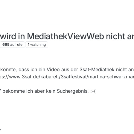
k wird in MediathekViewWeb nicht a
665
aufrufe
1
watching
n könnte, dass ich ein Video aus der 3sat-Mediathek nicht
tps://www.3sat.de/kabarett/3satfestival/martina-schwarzma
 bekomme ich aber kein Suchergebnis. :-(
an es liegen könnte, dass ich ein Video aus der 3sat-Mediathek nicht 
7
diathek: https://www.3sat.de/kabarett/3satfestival/martina-schwarzmann