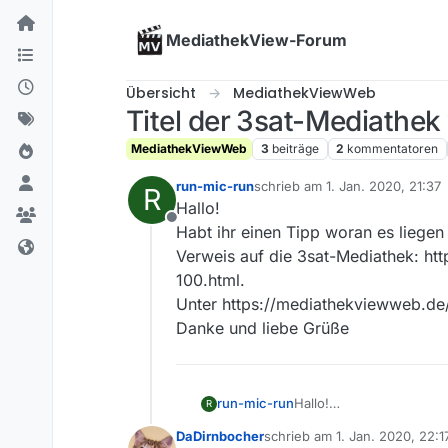
Skip to content
MediathekView-Forum
Übersicht
MediathekViewWeb
Titel der 3sat-Mediathe
MediathekViewWeb
3
beiträge
2
kommentatoren
run-mic-run
schrieb am
1. Jan. 2020, 21:37
R
zuletzt editiert von
Hallo!
Offline
Habt ihr einen Tipp woran es liege
Verweis auf die 3sat-Mediathek: ht
100.html.
Unter https://mediathekviewweb.de/
Danke und liebe Grüße
run-mic-run
Hallo!
R
Habt ihr einen Tipp wor
DaDirnbocher
schrieb am
1. Jan. 2020, 22:1
Verweis auf die 3sat-Me
zuletzt editiert von