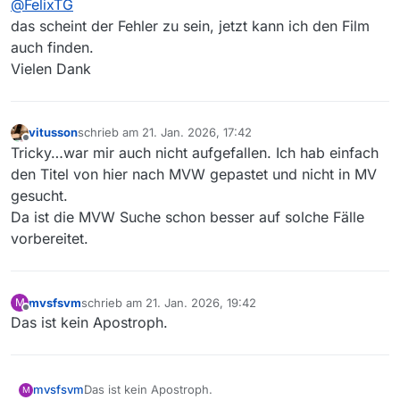
@
FelixTG
auch in MV lokal gefunden. MVweb scheint da
kulanter in der Suche zu sein.
das scheint der Fehler zu sein, jetzt kann ich den Film
auch finden.
Vielen Dank
vitusson
schrieb am
21. Jan. 2026, 17:42
zuletzt editiert von
Offline
Tricky…war mir auch nicht aufgefallen. Ich hab einfach
den Titel von hier nach MVW gepastet und nicht in MV
gesucht.
Da ist die MVW Suche schon besser auf solche Fälle
vorbereitet.
mvsfsvm
schrieb am
21. Jan. 2026, 19:42
M
zuletzt editiert von
Offline
Das ist kein Apostroph.
mvsfsvm
Das ist kein Apostroph.
M