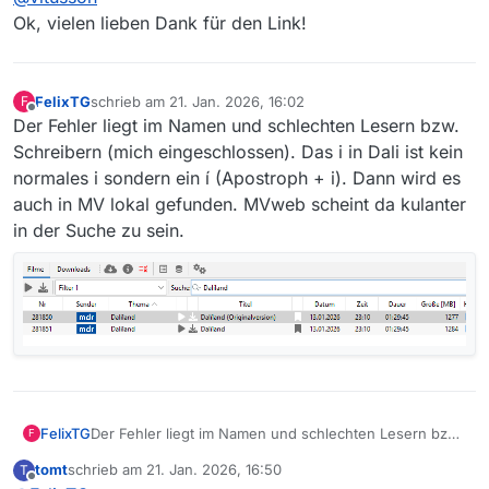
Ok, vielen lieben Dank für den Link!
FelixTG
schrieb am
21. Jan. 2026, 16:02
F
zuletzt editiert von
Offline
Der Fehler liegt im Namen und schlechten Lesern bzw.
Schreibern (mich eingeschlossen). Das i in Dali ist kein
normales i sondern ein í (Apostroph + i). Dann wird es
auch in MV lokal gefunden. MVweb scheint da kulanter
in der Suche zu sein.
FelixTG
Der Fehler liegt im Namen und schlechten Lesern bzw.
F
Schreibern (mich eingeschlossen). Das i in Dali ist kein
tomt
schrieb am
21. Jan. 2026, 16:50
T
normales i sondern ein í (Apostroph + i). Dann wird es
zuletzt editiert von
Offline