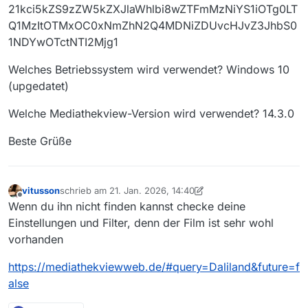
21kci5kZS9zZW5kZXJlaWhlbi8wZTFmMzNiYS1iOTg0LT
Q1MzItOTMxOC0xNmZhN2Q4MDNiZDUvcHJvZ3JhbS0
1NDYwOTctNTI2Mjg1
Welches Betriebssystem wird verwendet? Windows 10
(upgedatet)
Welche Mediathekview-Version wird verwendet? 14.3.0
Beste Grüße
vitusson
schrieb am
21. Jan. 2026, 14:40
zuletzt editiert von vitusson
Offline
Wenn du ihn nicht finden kannst checke deine
Einstellungen und Filter, denn der Film ist sehr wohl
vorhanden
https://mediathekviewweb.de/#query=Daliland&future=f
alse