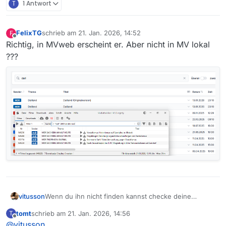
T
1 Antwort
FelixTG
schrieb am
21. Jan. 2026, 14:52
F
zuletzt editiert von
Offline
Richtig, in MVweb erscheint er. Aber nicht in MV lokal
???
Wenn du ihn nicht finden kannst checke deine
vitusson
Einstellungen und Filter, denn der Film ist sehr wohl
tomt
schrieb am
21. Jan. 2026, 14:56
T
vorhanden
https://mediathekviewweb.de/#query=Daliland&future
zuletzt editiert von
Offline
@
vitusson
=false