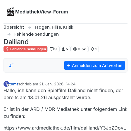
Skip to content
MediathekView-Forum
Übersicht
Fragen, Hilfe, Kritik
Fehlende Sendungen
Daliland
Fehlende Sendungen
9
5
3.5k
1
Anmelden zum Antworten
tomt
schrieb am
21. Jan. 2026, 14:24
T
zuletzt editiert von
Offline
Hallo, ich kann den Spielfilm Daliland nicht finden, der
bereits am 13.01.26 ausgestrahlt wurde.
Er ist in der ARD / MDR Mediathek unter folgendem Link
zu finden:
https://www.ardmediathek.de/film/daliland/Y3JpZDovL