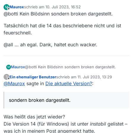
Version?
:
Maurox
schrieb am
10. Juli 2023, 16:52
M
zuletzt editiert von
Offline
@botti Kein Blödsinn sondern broken dargestellt.
Übrigens, die 14.0.0 ist nur für
mac gelistet.
Blödsinn!
Tatsächlich hat die 14 das beschriebene nicht und ist
feuerschnell.
@
Maurox
sagte in
Die aktuelle
Version?
:
@all … ah egal. Dank, haltet euch wacker.
Ja seht ihr das beschriebene gar
nicht?
Nein!
@botti Kein Blödsinn sondern broken dargestellt.
Maurox
M
Ein ehemaliger Benutzer
schrieb am
11. Juli 2023, 13:29
?
Tatsächlich hat die 14 das beschriebene nicht und ist
zuletzt editiert von
Offline
@
Maurox
sagte in
Die aktuelle Version?
:
feuerschnell.
@all … ah egal. Dank, haltet euch wacker.
sondern broken dargestellt.
Was heißt das jetzt wieder?
Die Version 14 (für Windows) ist unter
instabil
gelistet –
was ich in meinem Post angemerkt hatte.