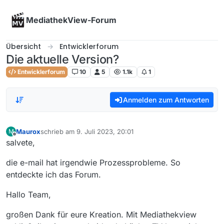
Skip to content
MediathekView-Forum
Übersicht
Entwicklerforum
Die aktuelle Version?
Entwicklerforum
10
5
1.1k
1
Anmelden zum Antworten
Maurox
schrieb am
9. Juli 2023, 20:01
M
zuletzt editiert von
Offline
salvete,
die e-mail hat irgendwie Prozessprobleme. So
entdeckte ich das Forum.
Hallo Team,
großen Dank für eure Kreation. Mit Mediathekview