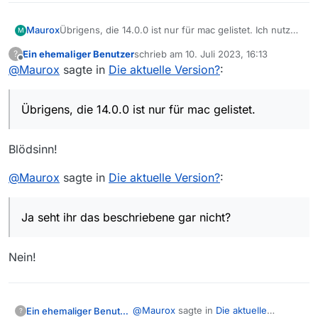
Maurox
Übrigens, die 14.0.0 ist nur für mac gelistet. Ich nutze
M
WIN. Vielleicht bringt das den Unterschied?
Ein ehemaliger Benutzer
schrieb am
10. Juli 2023, 16:13
?
zuletzt editiert von
Offline
@
Maurox
sagte in
Die aktuelle Version?
:
Übrigens, die 14.0.0 ist nur für mac gelistet.
Blödsinn!
@
Maurox
sagte in
Die aktuelle Version?
:
Ja seht ihr das beschriebene gar nicht?
Nein!
@
Maurox
sagte in
Die aktuelle
Ein ehemaliger Benutzer
?