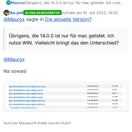
Maurox
Übrigens, die 14.0.0 ist nur für mac gelistet. Ich nutze
M
WIN. Vielleicht bringt das den Unterschied?
iks-jott
schrieb am
10. Juli 2023, 14:02
GLOBALER MODERATOR
zuletzt editiert von
Offline
@
Maurox
sagte in
Die aktuelle Version?
:
Übrigens, die 14.0.0 ist nur für mac gelistet. Ich
nutze WIN. Vielleicht bringt das den Unterschied?
@
Maurox
Na sowas!
Auch ein Maulwurfn findet mal ein Huhn!