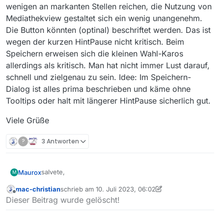
wenigen an markanten Stellen reichen, die Nutzung von
Mediathekview gestaltet sich ein wenig unangenehm.
Die Button könnten (optinal) beschriftet werden. Das ist
wegen der kurzen HintPause nicht kritisch. Beim
Speichern erweisen sich die kleinen Wahl-Karos
allerdings als kritisch. Man hat nicht immer Lust darauf,
schnell und zielgenau zu sein. Idee: Im Speichern-
Dialog ist alles prima beschrieben und käme ohne
Tooltips oder halt mit längerer HintPause sicherlich gut.
Viele Grüße
?
3 Antworten
salvete,
Maurox
M
mac-christian
schrieb am
10. Juli 2023, 06:02
die e-mail hat irgendwie Prozessprobleme. So
zuletzt editiert von mac-christian
7. Okt. 2023, 08:02
Offline
Dieser Beitrag wurde gelöscht!
entdeckte ich das Forum.
Hallo Team,