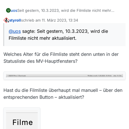
uos
Seit gestern, 10.3.2023, wird die Filmliste nicht mehr
U
aktualisiert.
styroll
schrieb am
11. März 2023, 13:34
Die meisten Sendungen ab Anfang März fehlen.
zuletzt editiert von
Offline
MediathekView 13.9.1. lief bisher problemlos auf meinem
@
uos
sagte: Seit gestern, 10.3.2023, wird die
MacMini M1 2020 unter MacOS 13.2.1
Filmliste nicht mehr aktualisiert.
Welches Alter für die Filmliste steht denn unten in der
Statusliste des MV-Hauptfensters?
Hast du die Filmliste überhaupt mal manuell – über den
entsprechenden Button – aktualisiert?