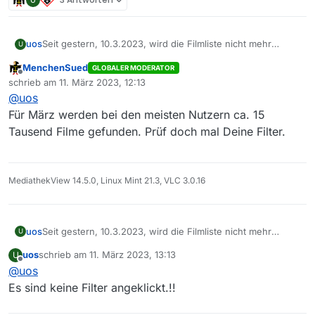
uos
Seit gestern, 10.3.2023, wird die Filmliste nicht mehr
U
aktualisiert.
MenchenSued
GLOBALER MODERATOR
Die meisten Sendungen ab Anfang März fehlen.
Offline
schrieb am
11. März 2023, 12:13
MediathekView 13.9.1. lief bisher problemlos auf meinem
zuletzt editiert von
@
uos
MacMini M1 2020 unter MacOS 13.2.1
Für März werden bei den meisten Nutzern ca. 15
Tausend Filme gefunden. Prüf doch mal Deine Filter.
MediathekView 14.5.0, Linux Mint 21.3, VLC 3.0.16
uos
Seit gestern, 10.3.2023, wird die Filmliste nicht mehr
U
aktualisiert.
uos
schrieb am
11. März 2023, 13:13
U
Die meisten Sendungen ab Anfang März fehlen.
zuletzt editiert von
Offline
@
uos
MediathekView 13.9.1. lief bisher problemlos auf meinem
MacMini M1 2020 unter MacOS 13.2.1
Es sind keine Filter angeklickt.!!