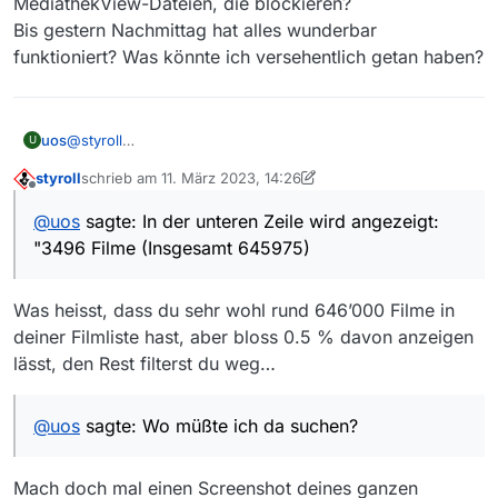
MediathekView-Dateien, die blockieren?
Bis gestern Nachmittag hat alles wunderbar
funktioniert? Was könnte ich versehentlich getan haben?
@
styroll
uos
U
Das letzt Alter von heute 14:20 beträgt 36 Minuten.
styroll
schrieb am
11. März 2023, 14:26
In der unteren Zeile wird angezeigt: "3496 Filme
Die bisherigen Antworten scheinen ja darauf hinzuweisen,
zuletzt editiert von styroll
3. Nov. 2023, 15:27
Offline
(Insgesamt 645975)
dass ich allein das Problem habe;
@
uos
sagte: In der unteren Zeile wird angezeigt:
daß es nicht bei MediathekView liegt, sondern in meinem
"3496 Filme (Insgesamt 645975)
System.
Wo müßte ich da suchen? Gibt es versteckte
MediathekView-Dateien, die blockieren?
Was heisst, dass du sehr wohl rund 646’000 Filme in
Bis gestern Nachmittag hat alles wunderbar funktioniert?
Was könnte ich versehentlich getan haben?
deiner Filmliste hast, aber bloss 0.5 % davon anzeigen
lässt, den Rest filterst du weg…
@
uos
sagte: Wo müßte ich da suchen?
Mach doch mal einen Screenshot deines ganzen