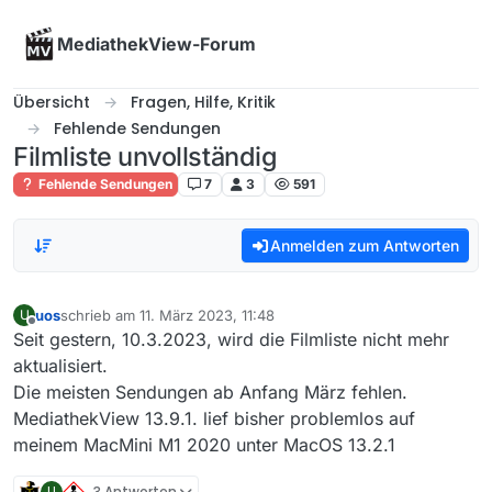
Skip to content
MediathekView-Forum
Übersicht
Fragen, Hilfe, Kritik
Fehlende Sendungen
Filmliste unvollständig
Fehlende Sendungen
7
3
591
Anmelden zum Antworten
uos
schrieb am
11. März 2023, 11:48
U
zuletzt editiert von
Offline
Seit gestern, 10.3.2023, wird die Filmliste nicht mehr
aktualisiert.
Die meisten Sendungen ab Anfang März fehlen.
MediathekView 13.9.1. lief bisher problemlos auf
meinem MacMini M1 2020 unter MacOS 13.2.1
U
3 Antworten