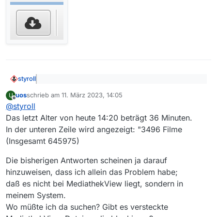
styroll
@
uos
sagte: Seit gestern, 10.3.2023, wird die
uos
schrieb am
11. März 2023, 14:05
U
Filmliste nicht mehr aktualisiert.
zuletzt editiert von
Offline
Welches Alter für die Filmliste steht denn unten in der
@
styroll
Statusliste des MV-Hauptfensters?
Das letzt Alter von heute 14:20 beträgt 36 Minuten.
In der unteren Zeile wird angezeigt: "3496 Filme
(Insgesamt 645975)
Hast du die Filmliste überhaupt mal manuell – über den
entsprechenden Button – aktualisiert?
Die bisherigen Antworten scheinen ja darauf
hinzuweisen, dass ich allein das Problem habe;
daß es nicht bei MediathekView liegt, sondern in
meinem System.
Wo müßte ich da suchen? Gibt es versteckte