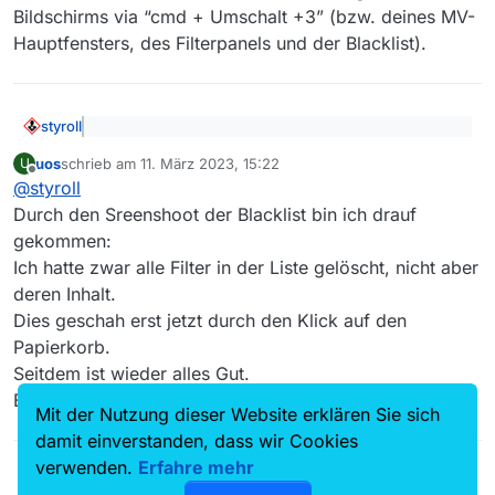
Bildschirms via “cmd + Umschalt +3” (bzw. deines MV-
Hauptfensters, des Filterpanels und der Blacklist).
styroll
@
uos
sagte: In der unteren Zeile wird angezeigt:
uos
schrieb am
11. März 2023, 15:22
U
"3496 Filme (Insgesamt 645975)
zuletzt editiert von
Offline
Was heisst, dass du sehr wohl rund 646’000 Filme in
@
styroll
deiner Filmliste hast, aber bloss 0.5 % davon anzeigen
Durch den Sreenshoot der Blacklist bin ich drauf
lässt, den Rest filterst du weg…
gekommen:
@
uos
sagte: Wo müßte ich da suchen?
Ich hatte zwar alle Filter in der Liste gelöscht, nicht aber
deren Inhalt.
Mach doch mal einen Screenshot deines ganzen
Dies geschah erst jetzt durch den Klick auf den
Bildschirms via “cmd + Umschalt +3” (bzw. deines MV-
Hauptfensters, des Filterpanels und der Blacklist).
Papierkorb.
Seitdem ist wieder alles Gut.
Besten Dank für die anregende Unterstützung.
Mit der Nutzung dieser Website erklären Sie sich
damit einverstanden, dass wir Cookies
verwenden.
Erfahre mehr