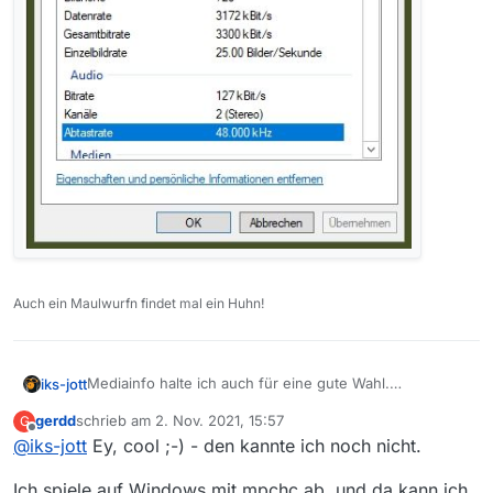
Auch ein Maulwurfn findet mal ein Huhn!
Mediainfo halte ich auch für eine gute Wahl.
iks-jott
Es geht jedoch auch mit Windows Bordmitteln. Im
gerdd
schrieb am
2. Nov. 2021, 15:57
G
Kontextmenü (rechte Maustaste) Eigenschaften und
zuletzt editiert von
Offline
@
iks-jott
Ey, cool ;-) - den kannte ich noch nicht.
dann dort Details wählen.
Ich spiele auf Windows mit mpchc ab, und da kann ich