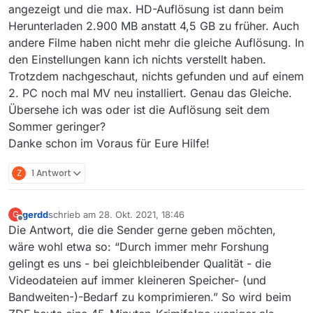
angezeigt und die max. HD-Auflösung ist dann beim
Herunterladen 2.900 MB anstatt 4,5 GB zu früher. Auch
andere Filme haben nicht mehr die gleiche Auflösung. In
den Einstellungen kann ich nichts verstellt haben.
Trotzdem nachgeschaut, nichts gefunden und auf einem
2. PC noch mal MV neu installiert. Genau das Gleiche.
Übersehe ich was oder ist die Auflösung seit dem
Sommer geringer?
Danke schon im Voraus für Eure Hilfe!
Z
1 Antwort
gerdd
schrieb am
28. Okt. 2021, 18:46
G
zuletzt editiert von
Offline
Die Antwort, die die Sender gerne geben möchten,
wäre wohl etwa so: “Durch immer mehr Forshung
gelingt es uns - bei gleichbleibender Qualität - die
Videodateien auf immer kleineren Speicher- (und
Bandweiten-)-Bedarf zu komprimieren.” So wird beim