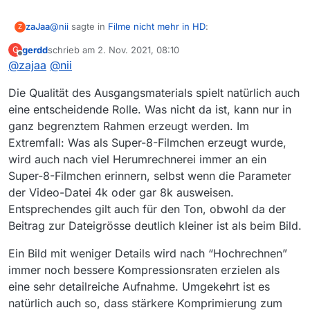
@
nii
sagte in
Filme nicht mehr in HD
:
zaJaa
Z
gerdd
schrieb am
2. Nov. 2021, 08:10
G
zuletzt editiert von
Offline
@
zajaa
@
nii
Teilweise unscharf bei Vollbild.
Die Qualität des Ausgangsmaterials spielt natürlich auch
Ich glaube, der Zusammenhang zwischen Auflösung,
eine entscheidende Rolle. Was nicht da ist, kann nur in
Dateigrösse, und Bildqualität ist komplizierter als du es
ganz begrenztem Rahmen erzeugt werden. Im
dir vorstellst. Man könnte auch völlig miserable
Ich habe grade “Die harte Kern” angespielt, und mpv
Bildqualität in 4K verbreiten.
sagt mir: 1920x1080
Extremfall: Was als Super-8-Filmchen erzeugt wurde,
wird auch nach viel Herumrechnerei immer an ein
Super-8-Filmchen erinnern, selbst wenn die Parameter
der Video-Datei 4k oder gar 8k ausweisen.
Entsprechendes gilt auch für den Ton, obwohl da der
Beitrag zur Dateigrösse deutlich kleiner ist als beim Bild.
Ein Bild mit weniger Details wird nach “Hochrechnen”
immer noch bessere Kompressionsraten erzielen als
eine sehr detailreiche Aufnahme. Umgekehrt ist es
natürlich auch so, dass stärkere Komprimierung zum