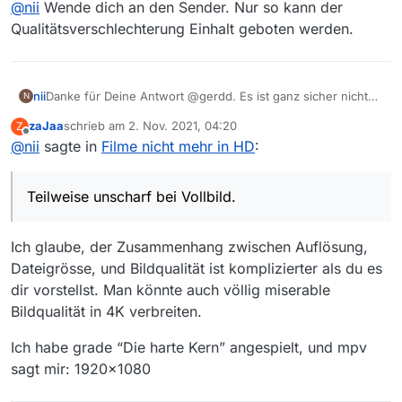
@
nii
Wende dich an den Sender. Nur so kann der
nunja…
Qualitätsverschlechterung Einhalt geboten werden.
nii
Danke für Deine Antwort @gerdd. Es ist ganz sicher nicht
N
mehr die gleiche Auflösung, das sehe ich beim Betrachten
zaJaa
schrieb am
2. Nov. 2021, 04:20
Z
am Bildschirm. Teilweise unscharf bei Vollbild.
zuletzt editiert von
Offline
@
nii
sagte in
Filme nicht mehr in HD
:
nunja…
Teilweise unscharf bei Vollbild.
Ich glaube, der Zusammenhang zwischen Auflösung,
Dateigrösse, und Bildqualität ist komplizierter als du es
dir vorstellst. Man könnte auch völlig miserable
Bildqualität in 4K verbreiten.
Ich habe grade “Die harte Kern” angespielt, und mpv
sagt mir: 1920x1080