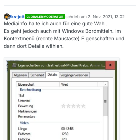
iks-jott
schrieb am
2. Nov. 2021, 13:02
GLOBALER MODERATOR
zuletzt editiert von
Offline
Mediainfo halte ich auch für eine gute Wahl.
Es geht jedoch auch mit Windows Bordmitteln. Im
Kontextmenü (rechte Maustaste) Eigenschaften und
dann dort Details wählen.