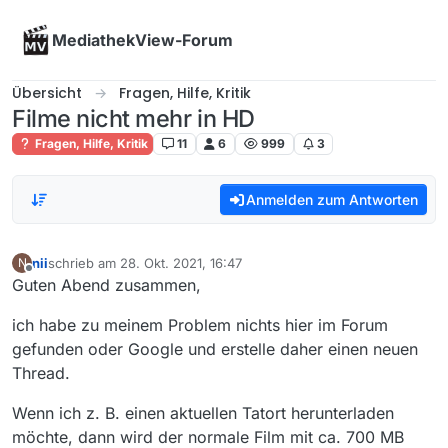
Skip to content
MediathekView-Forum
Übersicht
Fragen, Hilfe, Kritik
Filme nicht mehr in HD
Fragen, Hilfe, Kritik
11
6
999
3
Anmelden zum Antworten
nii
schrieb am
28. Okt. 2021, 16:47
N
zuletzt editiert von
Offline
Guten Abend zusammen,
ich habe zu meinem Problem nichts hier im Forum
gefunden oder Google und erstelle daher einen neuen
Thread.
Wenn ich z. B. einen aktuellen Tatort herunterladen
möchte, dann wird der normale Film mit ca. 700 MB