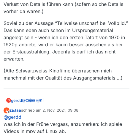
Verlust von Details führen kann (sofern solche Details
vorher da waren.)
Soviel zu der Aussage “Teilweise unscharf bei Vollbild.”
Das kann eben auch schon im Ursprungsmaterial
angelegt sein - wenn ich den ersten Tatort von 1970 in
1920p anbiete, wird er kaum besser aussehen als bei
der Erstausstrahlung. Jedenfalls darf ich das nicht
erwarten.
(Alte Schwarzweiss-Kinofilme überraschen mich
manchmal mit der Qualität des Ausgangsmaterials …)
@
zajaa
@
nii
gerdd
G
zaJaa
schrieb am
2. Nov. 2021, 09:08
Z
Die Qualität des Ausgangsmaterials spielt natürlich auch
zuletzt editiert von
Offline
@
gerdd
eine entscheidende Rolle. Was nicht da ist, kann nur in
ganz begrenztem Rahmen erzeugt werden. Im
Ein Bild mit weniger Details wird nach “Hochrechnen”
was ich in der Frühe vergass, anzumerken: ich spiele
Extremfall: Was als Super-8-Filmchen erzeugt wurde,
immer noch bessere Kompressionsraten erzielen als
Videos in mpv auf Linux ab.