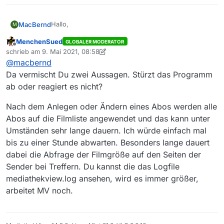
Hallo,
MacBernd
M
MenchenSued
GLOBALER MODERATOR
jedesmal wenn ich ein Abo bearbeite stürzt MV
Offline
schrieb am
9. Mai 2021, 08:58
nach dem Drücken auf Okay ab. Der Beachball
zuletzt editiert von MenchenSued
5. Sept. 2021, 11:07
@
macbernd
erscheint und beim Rechtsklick aufs Taskleistenicon
steht dann da “Programm reagiert nicht”. System ist
Da vermischt Du zwei Aussagen. Stürzt das Programm
ein M1 Mac Mini mit MacOS 11.2.3. Für Tips bin ich
ab oder reagiert es nicht?
dankbar.
Nach dem Anlegen oder Ändern eines Abos werden alle
Abos auf die Filmliste angewendet und das kann unter
Umständen sehr lange dauern. Ich würde einfach mal
bis zu einer Stunde abwarten. Besonders lange dauert
dabei die Abfrage der Filmgröße auf den Seiten der
Sender bei Treffern. Du kannst die das Logfile
mediathekview.log ansehen, wird es immer größer,
arbeitet MV noch.