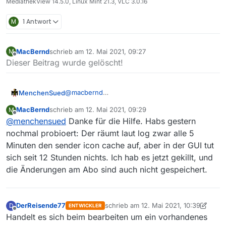
MediathekView 14.5.0, Linux Mint 21.3, VLC 3.0.16
M
1 Antwort
MacBernd
schrieb am
12. Mai 2021, 09:27
M
zuletzt editiert von
Offline
Dieser Beitrag wurde gelöscht!
@
macbernd
MenchenSued
Da vermischt Du zwei Aussagen. Stürzt das
MacBernd
schrieb am
12. Mai 2021, 09:29
M
Programm ab oder reagiert es nicht?
Nach dem Anlegen oder Ändern eines Abos
zuletzt editiert von
Offline
@
menchensued
Danke für die Hilfe. Habs gestern
werden alle Abos auf die Filmliste angewendet
und das kann unter Umständen sehr lange
nochmal probioert: Der räumt laut log zwar alle 5
dauern. Ich würde einfach mal bis zu einer
Minuten den sender icon cache auf, aber in der GUI tut
Stunde abwarten. Besonders lange dauert
sich seit 12 Stunden nichts. Ich hab es jetzt gekillt, und
dabei die Abfrage der Filmgröße auf den Seiten
die Änderungen am Abo sind auch nicht gespeichert.
der Sender bei Treffern. Du kannst die das
Logfile mediathekview.log ansehen, wird es
immer größer, arbeitet MV noch.
DerReisende77
schrieb am
12. Mai 2021, 10:39
D
ENTWICKLER
zuletzt editiert von DerReisende77
5. 
Offline
Handelt es sich beim bearbeiten um ein vorhandenes