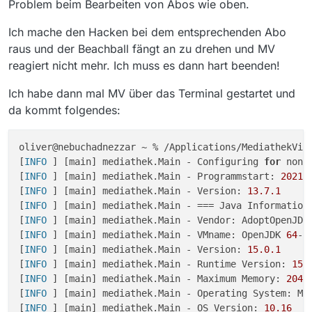
Problem beim Bearbeiten von Abos wie oben.
Ich mache den Hacken bei dem entsprechenden Abo
raus und der Beachball fängt an zu drehen und MV
reagiert nicht mehr. Ich muss es dann hart beenden!
Ich habe dann mal MV über das Terminal gestartet und
da kommt folgendes:
oliver@nebuchadnezzar ~ % /Applications/MediathekView
[
INFO 
] [main] mediathek.Main - Configuring 
for
 non-
[
INFO 
] [main] mediathek.Main - Programmstart: 
2021
-
[
INFO 
] [main] mediathek.Main - Version: 
13.7
.1
[
INFO 
] [main] mediathek.Main - === Java Information 
[
INFO 
] [main] mediathek.Main - Vendor: AdoptOpenJDK

[
INFO 
] [main] mediathek.Main - VMname: OpenJDK 
64
-B
[
INFO 
] [main] mediathek.Main - Version: 
15.0
.1
[
INFO 
] [main] mediathek.Main - Runtime Version: 
15.
[
INFO 
] [main] mediathek.Main - Maximum Memory: 
2048
[
INFO 
] [main] mediathek.Main - Operating System: Mac
[
INFO 
] [main] mediathek.Main - OS Version: 
10.16