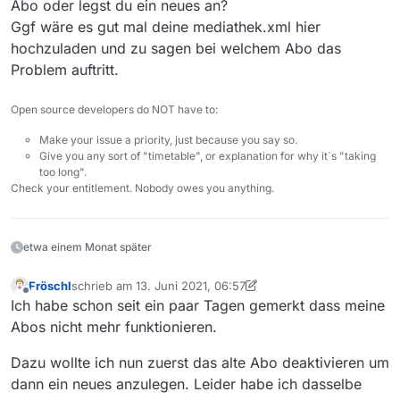
Abo oder legst du ein neues an?
Ggf wäre es gut mal deine mediathek.xml hier
hochzuladen und zu sagen bei welchem Abo das
Problem auftritt.
Open source developers do NOT have to:
Make your issue a priority, just because you say so.
Give you any sort of "timetable", or explanation for why it´s "taking
too long".
Check your entitlement. Nobody owes you anything.
etwa einem Monat später
Fröschl
schrieb am
13. Juni 2021, 06:57
zuletzt editiert von Fröschl
Offline
Ich habe schon seit ein paar Tagen gemerkt dass meine
Abos nicht mehr funktionieren.
Dazu wollte ich nun zuerst das alte Abo deaktivieren um
dann ein neues anzulegen. Leider habe ich dasselbe