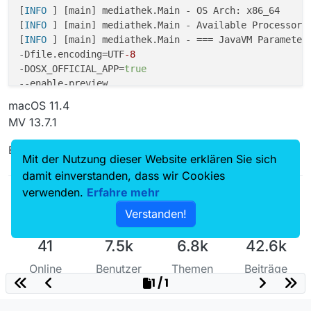
[
INFO 
] [main] mediathek.Main - OS Arch: x86_64

[
INFO 
] [main] mediathek.Main - Available Processors
[
INFO 
] [main] mediathek.Main - === JavaVM Parameter 
-Dfile.encoding=UTF
-8
-DOSX_OFFICIAL_APP=
true
--enable-preview

-XX:+UseZGC

macOS 11.4
-XX:ZUncommitDelay=
30
MV 13.7.1
-XX:+UseStringDeduplication

-Xmx2G

Ergänzung: Egal was ich mache, MV schmiert ab!
-Dfile.encoding=UTF
-8
Mit der Nutzung dieser Website erklären Sie sich
-Dinstall4j.launcherId=
59
damit einverstanden, dass wir Cookies
-Dinstall4j.swt=
false
verwenden.
Erfahre mehr
-Dexe4j.moduleName=/Applications/MediathekView.app

Verstanden!
-Di4j.ownBundlePath=/Applications/MediathekView.app

-Di4j.jreBundle=/Applications/MediathekView.app/Conte
41
7.5k
6.8k
42.6k
[
INFO 
] [main] mediathek.Main - =====================
[
INFO 
] [main] mediathek.Main - Startparameter: -e

Online
Benutzer
Themen
Beiträge
[
TRACE
] [main] mediathek.Main - Programmpfad: /Applic
1 / 1
[
INFO 
] [main] mediathek.Main - Verzeichnis Einstellu
[
TRACE
] [main] mediathek.Main - mediathek.xml exists
