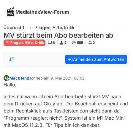
Skip to content
MediathekView-Forum
Übersicht
Fragen, Hilfe, Kritik
MV stürzt beim Abo bearbeiten ab
Fragen, Hilfe, Kritik
6
4
555
2
Anmelden zum Antworten
MacBernd
schrieb am
9. Mai 2021, 08:02
M
zuletzt editiert von
Offline
Hallo,
jedesmal wenn ich ein Abo bearbeite stürzt MV nach
dem Drücken auf Okay ab. Der Beachball erscheint und
beim Rechtsklick aufs Taskleistenicon steht dann da
“Programm reagiert nicht”. System ist ein M1 Mac Mini
mit MacOS 11.2.3. Für Tips bin ich dankbar.