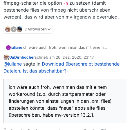
ffmpeg-schalter die option
zu setzen (damit
-n
bestehende files von ffmpeg nicht überschrieben
werden). das wird aber von mv irgendwie overruled.
?
3 Antworten
ich wäre auch froh, wenn man das mit einem
juliane
J
workaround (z.b. durch startparameter oder
DaDirnbocher
schrieb am
26. Dez. 2020, 23:47
änderungen von einstellungen in den .xml files)
Bei orf-nachrichtensendungen kommt es z.b. sehr
zuletzt editiert von
Offline
@
juliane
sagte in
Download überschreibt bestehende
abstellen könnte, dass “neue” abos alte files
häufig vor, dass an tag1 (tag der ausstrahlung) das
überschreiben. habe mv-version 13.2.1.
korrekte lange video heruntergeladen wird, an tag2
habe als workaround versucht im programm-set im
Dateien. Ist das abschaltbar?
:
jedoch mit gleichem namen ein “neues” video bei den
ffmpeg-schalter die option
-n
zu setzen (damit
abos da ist, das aber nur die einleitung der sendung
bestehende files von ffmpeg nicht überschrieben
beinhaltet. die “lade nur videos, die minimal xy minuten
werden). das wird aber von mv irgendwie overruled.
ich wäre auch froh, wenn man das mit einem
lang sind” regel in den abos greift hier nicht, weil
workaround (z.b. durch startparameter oder
dieses kleinere video in der filmliste die länge des
änderungen von einstellungen in den .xml files)
ursprünglichen videos einnimmt.
abstellen könnte, dass “neue” abos alte files
wenn man abos automatisch herunterlädt (z.b. ohne
gui) und die mv-popup-meldung nicht wegklicken
überschreiben. habe mv-version 13.2.1.
kann/will, dann werden einem so die guten langen
videos mit kurzen einleitungsvideos überschrieben.