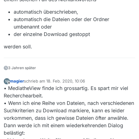
automatisch überschrieben,
automatisch die Dateien oder der Ordner
umbenannt oder
der einzelne Download gestoppt
werden soll.
3 Jahren später
magier
schrieb am
18. Feb. 2020, 10:06
M
zuletzt editiert von
Offline
• MediatheView finde ich grossartig. Es spart mir viel
Recherchearbeit.
• Wenn ich eine Reihe von Dateien, nach verschiedenen
Suchkriterien zu Download markiere, kann es leider
vorkommen, dass ich gewisse Dateien öfter anwähle.
Dann werde ich mit einem wiederkehrenden Dialog
belästigt: