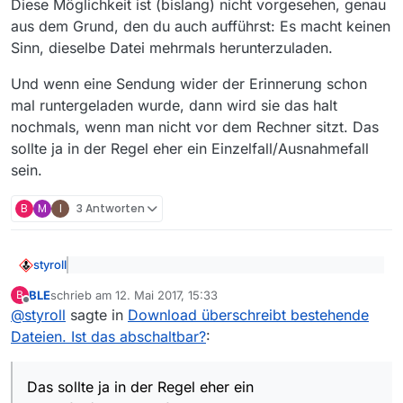
Diese Möglichkeit ist (bislang) nicht vorgesehen, genau
Oder habe ich etwas übersehen.
aus dem Grund, den du auch aufführst: Es macht keinen
Viele Grüß
Sinn, dieselbe Datei mehrmals herunterzuladen.
Uwe
Und wenn eine Sendung wider der Erinnerung schon
mal runtergeladen wurde, dann wird sie das halt
nochmals, wenn man nicht vor dem Rechner sitzt. Das
sollte ja in der Regel eher ein Einzelfall/Ausnahmefall
sein.
B
M
I
3 Antworten
styroll
@
BLE
sagte: Macht i.d.R. aber keinen Sinn die
BLE
schrieb am
12. Mai 2017, 15:33
B
selbe datein neu zu laden und ich würde lieber
zuletzt editiert von
Offline
Diese Möglichkeit ist (bislang) nicht vorgesehen, genau
den Download überspringen lassen. In den
@
styroll
sagte in
Download überschreibt bestehende
aus dem Grund, den du auch aufführst: Es macht keinen
Parametern habe ich aber keine Möglichkeit
Dateien. Ist das abschaltbar?
:
Sinn, dieselbe Datei mehrmals herunterzuladen.
Und wenn eine Sendung wider der Erinnerung schon
gefunden.
mal runtergeladen wurde, dann wird sie das halt
nochmals, wenn man nicht vor dem Rechner sitzt. Das
Das sollte ja in der Regel eher ein
sollte ja in der Regel eher ein Einzelfall/Ausnahmefall