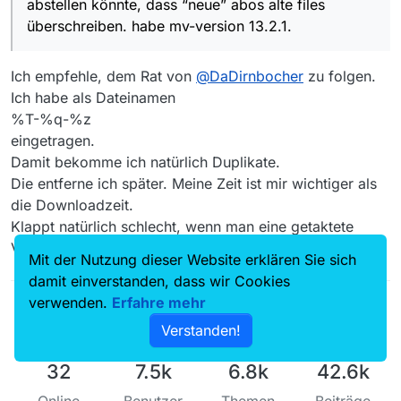
abstellen könnte, dass “neue” abos alte files
wenn man abos automatisch herunterlädt (z.b. ohne
gui) und die mv-popup-meldung nicht wegklicken
überschreiben. habe mv-version 13.2.1.
kann/will, dann werden einem so die guten langen
videos mit kurzen einleitungsvideos überschrieben.
Ich empfehle, dem Rat von
@
DaDirnbocher
zu folgen.
Ich habe als Dateinamen
%T-%q-%z
eingetragen.
Damit bekomme ich natürlich Duplikate.
Die entferne ich später. Meine Zeit ist mir wichtiger als
die Downloadzeit.
Klappt natürlich schlecht, wenn man eine getaktete
Verbindung hat.
Mit der Nutzung dieser Website erklären Sie sich
damit einverstanden, dass wir Cookies
verwenden.
Erfahre mehr
Verstanden!
32
7.5k
6.8k
42.6k