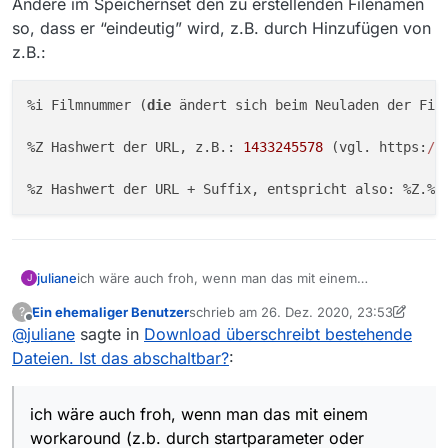
Ändere im Speichernset den zu erstellenden Filenamen
so, dass er “eindeutig” wird, z.B. durch Hinzufügen von
z.B.:
%i Filmnummer (
die
 ändert sich beim Neuladen der Film
%Z Hashwert der URL, z.B.: 
1433245578
 (vgl. https:
//
%z Hashwert der URL + Suffix, entspricht also: %Z.%S
ich wäre auch froh, wenn man das mit einem
juliane
J
workaround (z.b. durch startparameter oder
Ein ehemaliger Benutzer
schrieb am
26. Dez. 2020, 23:53
?
änderungen von einstellungen in den .xml files)
Bei orf-nachrichtensendungen kommt es z.b. sehr
zuletzt editiert von Ein ehemaliger Benutz
Offline
@
juliane
sagte in
Download überschreibt bestehende
abstellen könnte, dass “neue” abos alte files
häufig vor, dass an tag1 (tag der ausstrahlung) das
überschreiben. habe mv-version 13.2.1.
korrekte lange video heruntergeladen wird, an tag2
habe als workaround versucht im programm-set im
Dateien. Ist das abschaltbar?
:
jedoch mit gleichem namen ein “neues” video bei den
ffmpeg-schalter die option
-n
zu setzen (damit
abos da ist, das aber nur die einleitung der sendung
bestehende files von ffmpeg nicht überschrieben
beinhaltet. die “lade nur videos, die minimal xy minuten
werden). das wird aber von mv irgendwie overruled.
ich wäre auch froh, wenn man das mit einem
lang sind” regel in den abos greift hier nicht, weil
workaround (z.b. durch startparameter oder