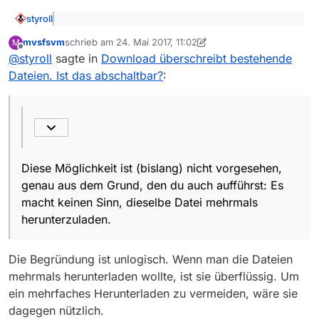
styroll
@
BLE
sagte: Macht i.d.R. aber keinen Sinn die
mvsfsvm
schrieb am
24. Mai 2017, 11:02
M
selbe datein neu zu laden und ich würde lieber
zuletzt editiert von mvsfsvm
Offline
Diese Möglichkeit ist (bislang) nicht vorgesehen, genau
den Download überspringen lassen. In den
@
styroll
sagte in
Download überschreibt bestehende
aus dem Grund, den du auch aufführst: Es macht keinen
Parametern habe ich aber keine Möglichkeit
Dateien. Ist das abschaltbar?
:
Sinn, dieselbe Datei mehrmals herunterzuladen.
Und wenn eine Sendung wider der Erinnerung schon
gefunden.
mal runtergeladen wurde, dann wird sie das halt
nochmals, wenn man nicht vor dem Rechner sitzt. Das
sollte ja in der Regel eher ein Einzelfall/Ausnahmefall
sein.
Diese Möglichkeit ist (bislang) nicht vorgesehen,
genau aus dem Grund, den du auch aufführst: Es
macht keinen Sinn, dieselbe Datei mehrmals
herunterzuladen.
Die Begründung ist unlogisch. Wenn man die Dateien
mehrmals herunterladen wollte, ist sie überflüssig. Um
ein mehrfaches Herunterladen zu vermeiden, wäre sie
dagegen nützlich.