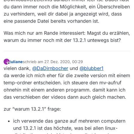
du dann immer noch die Möglichkeit, ein Überschreiben
zu verhindern, weil dir dabei ja angezeigt wird, dass
eine passende Datei bereits vorhanden ist.
Was mich nur am Rande interessiert: Magst du erzählen,
warum du immer noch mit der 13.2.1 untewegs bist?
juliane
schrieb am
27. Dez. 2020, 00:29
J
zuletzt editiert von
Offline
vielen dank,
@
DaDirnbocher
und
@
blubber1
da werde ich mich eher für die zweite version mit einem
temp-ordner entscheiden. ich steuere den mv-aufruf
ohnehin mit einem anderen programm. damit kann ich
das verschieben der videos dann auch gleich machen.
zur “warum 13.2.1” frage:
ich verwende das ganze auf mehreren computern
und 13.2.1 ist das höchste, was bei allen linux-