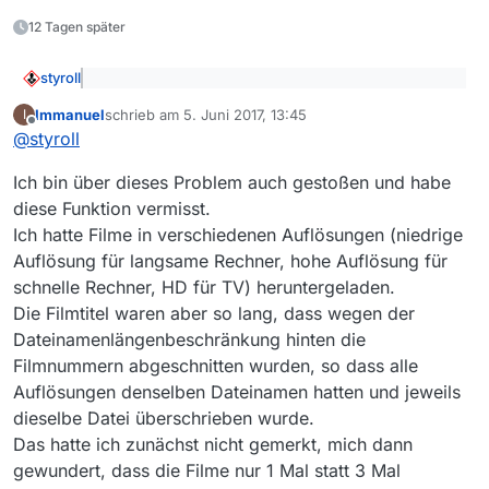
12 Tagen später
styroll
@
BLE
sagte: Macht i.d.R. aber keinen Sinn die
Immanuel
schrieb am
5. Juni 2017, 13:45
I
selbe datein neu zu laden und ich würde lieber
zuletzt editiert von
Offline
Diese Möglichkeit ist (bislang) nicht vorgesehen, genau
den Download überspringen lassen. In den
@
styroll
aus dem Grund, den du auch aufführst: Es macht keinen
Parametern habe ich aber keine Möglichkeit
Sinn, dieselbe Datei mehrmals herunterzuladen.
Und wenn eine Sendung wider der Erinnerung schon
gefunden.
Ich bin über dieses Problem auch gestoßen und habe
mal runtergeladen wurde, dann wird sie das halt
diese Funktion vermisst.
nochmals, wenn man nicht vor dem Rechner sitzt. Das
Ich hatte Filme in verschiedenen Auflösungen (niedrige
sollte ja in der Regel eher ein Einzelfall/Ausnahmefall
sein.
Auflösung für langsame Rechner, hohe Auflösung für
schnelle Rechner, HD für TV) heruntergeladen.
Die Filmtitel waren aber so lang, dass wegen der
Dateinamenlängenbeschränkung hinten die
Filmnummern abgeschnitten wurden, so dass alle
Auflösungen denselben Dateinamen hatten und jeweils
dieselbe Datei überschrieben wurde.
Das hatte ich zunächst nicht gemerkt, mich dann
gewundert, dass die Filme nur 1 Mal statt 3 Mal