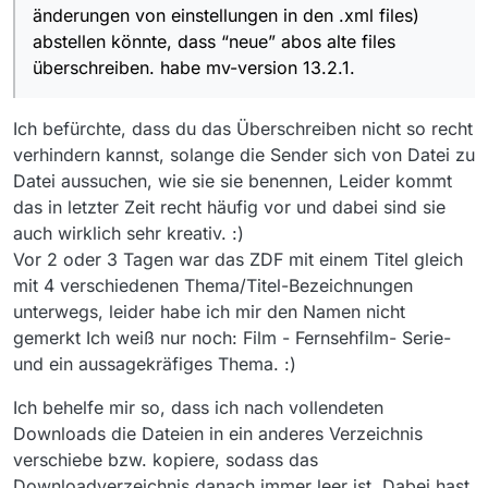
dieses kleinere video in der filmliste die länge des
änderungen von einstellungen in den .xml files)
ursprünglichen videos einnimmt.
abstellen könnte, dass “neue” abos alte files
wenn man abos automatisch herunterlädt (z.b. ohne
gui) und die mv-popup-meldung nicht wegklicken
überschreiben. habe mv-version 13.2.1.
kann/will, dann werden einem so die guten langen
videos mit kurzen einleitungsvideos überschrieben.
Ich befürchte, dass du das Überschreiben nicht so recht
verhindern kannst, solange die Sender sich von Datei zu
Datei aussuchen, wie sie sie benennen, Leider kommt
das in letzter Zeit recht häufig vor und dabei sind sie
auch wirklich sehr kreativ. :)
Vor 2 oder 3 Tagen war das ZDF mit einem Titel gleich
mit 4 verschiedenen Thema/Titel-Bezeichnungen
unterwegs, leider habe ich mir den Namen nicht
gemerkt Ich weiß nur noch: Film - Fernsehfilm- Serie-
und ein aussagekräfiges Thema. :)
Ich behelfe mir so, dass ich nach vollendeten
Downloads die Dateien in ein anderes Verzeichnis
verschiebe bzw. kopiere, sodass das
Downloadverzeichnis danach immer leer ist. Dabei hast