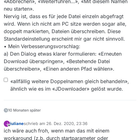
«Abbrechen», «Weiterführen…», «Mit diesem Namen
neu starten».
Nervig ist, dass es für jede Datei einzeln abgefragt
wird. Wenn ich nicht am PC sitze werden sogar alle,
doppelt markierten, Dateien überschreiben. Diese
Standardeinstellung erscheint mir gar nicht sinnvoll.
• Mein Verbesserungsvorschlag:
a) Den Dialog etwas klarer formulieren: «Erneuten
Download überspringen», «Bestehende Datei
überschreiben», «Einen anderen Pfad wählen».
«allfällig weitere Doppelnamen gleich behandeln»,
ähnlich wie es im «JDownloader» gelöst wurde.
10 Monaten später
juliane
schrieb am
26. Dez. 2020, 23:36
J
zuletzt editiert von
Offline
ich wäre auch froh, wenn man das mit einem
workaround (z.b. durch startparameter oder