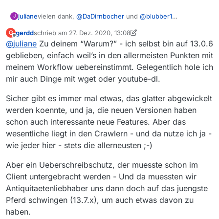
habe zusätzlich einen ö1-crawler (grottiger code,
aber funktioniert), dessen output ich in mv rein
vielen dank,
@
DaDirnbocher
und
@
blubber1
juliane
J
schiebe und mit dortigen abos die sendungen
da werde ich mich eher für die zweite version mit
lade. ein mv-update früher hat mir das schonmal
gerdd
schrieb am
27. Dez. 2020, 13:08
G
einem temp-ordner entscheiden. ich steuere den mv-
zur “warum 13.2.1” frage:
zuletzt editiert von gerdd
Offline
erschwert und die neueren versionen werden
@
juliane
Zu deinem “Warum?” - ich selbst bin auf 13.0.6
aufruf ohnehin mit einem anderen programm. damit
(was ich so mitbekomme) eher etwas
kann ich das verschieben der videos dann auch gleich
ich verwende das ganze auf mehreren computern
geblieben, einfach weil’s in den allermeisten Punkten mit
komplizierter, um mv “abusen” zu können.
machen.
und 13.2.1 ist das höchste, was bei allen linux-
meinem Workflow uebereinstimmt. Gelegentlich hole ich
distributionen dabei ist, ohne selbst irgendwas
mir auch Dinge mit wget oder youtube-dl.
compilieren zu müssen.
habe zusätzlich einen ö1-crawler (grottiger code,
Sicher gibt es immer mal etwas, das glatter abgewickelt
aber funktioniert), dessen output ich in mv rein
werden koennte, und ja, die neuen Versionen haben
schiebe und mit dortigen abos die sendungen
lade. ein mv-update früher hat mir das schonmal
schon auch interessante neue Features. Aber das
erschwert und die neueren versionen werden
wesentliche liegt in den Crawlern - und da nutze ich ja -
(was ich so mitbekomme) eher etwas
wie jeder hier - stets die allerneusten ;-)
komplizierter, um mv “abusen” zu können.
Aber ein Ueberschreibschutz, der muesste schon im
Client untergebracht werden - Und da muessten wir
Antiquitaetenliebhaber uns dann doch auf das juengste
Pferd schwingen (13.7.x), um auch etwas davon zu
haben.