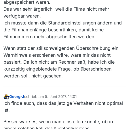
abgespeichert waren.
Das war sehr ärgerlich, weil die Filme nicht mehr
verfügbar waren.
Ich musste dann die Standardeinstellungen ändern und
die Filmnamenlänge beschränken, damit keine
Filmnummern mehr abgeschnitten werden.
Wenn statt der stillschweigenden Überschreibung ein
Warnhinweis erschienen wäre, wäre mir das nicht
passiert. Da ich nicht am Rechner saß, habe ich die
kurzzeitig eingeblendete Frage, ob überschrieben
werden soll, nicht gesehen.
Georg-J
schrieb am
5. Juni 2017, 14:01
zuletzt editiert von
Offline
Ich finde auch, dass das jetzige Verhalten nicht optimal
ist.
Besser wäre es, wenn man einstellen könnte, ob in
einem solchen Fall des Nichtantwortens