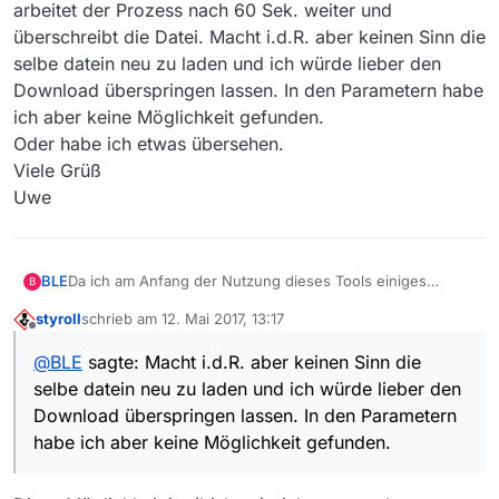
arbeitet der Prozess nach 60 Sek. weiter und
überschreibt die Datei. Macht i.d.R. aber keinen Sinn die
selbe datein neu zu laden und ich würde lieber den
Download überspringen lassen. In den Parametern habe
ich aber keine Möglichkeit gefunden.
Oder habe ich etwas übersehen.
Viele Grüß
Uwe
BLE
Da ich am Anfang der Nutzung dieses Tools einiges
B
ausprobiert habe, musste ich heute eine größere Anzahl
styroll
schrieb am
12. Mai 2017, 13:17
von Sendungen runterladen. Dabei waren auch Dateien,
zuletzt editiert von
Offline
die schon im Zielverzeichnis vorhanden waren. Der DL-
@
BLE
sagte: Macht i.d.R. aber keinen Sinn die
Prozess fragt dann auch brav, ob er die Datei
selbe datein neu zu laden und ich würde lieber den
überschreiben soll. Wenn man nicht am Rechner sitzt,
arbeitet der Prozess nach 60 Sek. weiter und überschreibt
Download überspringen lassen. In den Parametern
die Datei. Macht i.d.R. aber keinen Sinn die selbe datein
habe ich aber keine Möglichkeit gefunden.
neu zu laden und ich würde lieber den Download
überspringen lassen. In den Parametern habe ich aber
keine Möglichkeit gefunden.