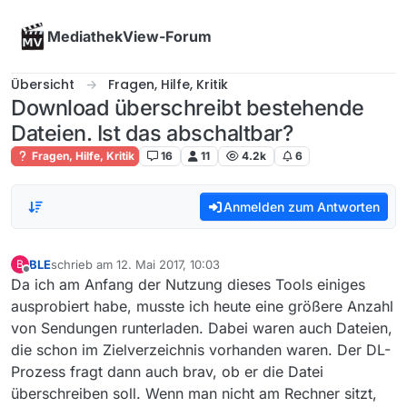
Skip to content
MediathekView-Forum
Übersicht
Fragen, Hilfe, Kritik
Download überschreibt bestehende
Dateien. Ist das abschaltbar?
Fragen, Hilfe, Kritik
16
11
4.2k
6
Anmelden zum Antworten
BLE
schrieb am
12. Mai 2017, 10:03
B
zuletzt editiert von
Offline
Da ich am Anfang der Nutzung dieses Tools einiges
ausprobiert habe, musste ich heute eine größere Anzahl
von Sendungen runterladen. Dabei waren auch Dateien,
die schon im Zielverzeichnis vorhanden waren. Der DL-
Prozess fragt dann auch brav, ob er die Datei
überschreiben soll. Wenn man nicht am Rechner sitzt,