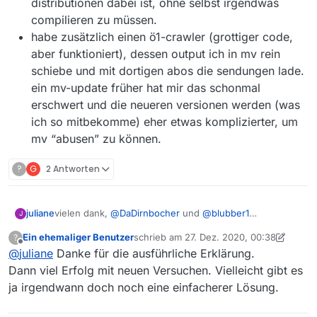
distributionen dabei ist, ohne selbst irgendwas
compilieren zu müssen.
habe zusätzlich einen ö1-crawler (grottiger code,
aber funktioniert), dessen output ich in mv rein
schiebe und mit dortigen abos die sendungen lade.
ein mv-update früher hat mir das schonmal
erschwert und die neueren versionen werden (was
ich so mitbekomme) eher etwas komplizierter, um
mv “abusen” zu können.
?
G
2 Antworten
vielen dank,
@
DaDirnbocher
und
@
blubber1
juliane
J
da werde ich mich eher für die zweite version mit
Ein ehemaliger Benutzer
schrieb am
27. Dez. 2020, 00:38
?
einem temp-ordner entscheiden. ich steuere den mv-
zur “warum 13.2.1” frage:
zuletzt editiert von Ein ehemaliger Benutz
Offline
@
juliane
Danke für die ausführliche Erklärung.
aufruf ohnehin mit einem anderen programm. damit
kann ich das verschieben der videos dann auch gleich
ich verwende das ganze auf mehreren computern
Dann viel Erfolg mit neuen Versuchen. Vielleicht gibt es
machen.
und 13.2.1 ist das höchste, was bei allen linux-
ja irgendwann doch noch eine einfacherer Lösung.
distributionen dabei ist, ohne selbst irgendwas
compilieren zu müssen.