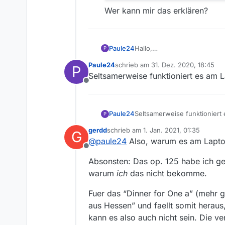
Wer kann mir das erklären?
Hallo,
Paule24
P
bei zwei Beiträgen aus der 
Paule24
schrieb am
31. Dez. 2020, 18:45
P
Ludwig van Beethoven: 
zuletzt editiert von
Seltsamerweise funktioniert es am 
Dinner for one auf Nor
Offline
kommt die Meldung “Do
Leider keine weitere E
Paule24
Seltsamerweise funktioniert
P
Wer kann mir das erklä
gerdd
schrieb am
1. Jan. 2021, 01:35
G
zuletzt editiert von
@
paule24
Also, warum es am Laptop
Offline
Absonsten: Das op. 125 habe ich gen
warum
ich
das nicht bekomme.
Fuer das “Dinner for One a” (mehr g
aus Hessen” und faellt somit herau
kann es also auch nicht sein. Die v