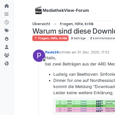
Skip to content
MediathekView-Forum
Übersicht
Fragen, Hilfe, Kritik
Warum sind diese Downlo
Fragen, Hilfe, Kritik
3
beiträge
2
kommentatore
Paule24
schrieb am
31. Dez. 2020, 17:52
P
zuletzt editiert von
Hallo,
Offline
bei zwei Beiträgen aus der ARD Med
Ludwig van Beethoven: Sinfonie
Dinner for one auf Nordhessisc
kommt die Meldung “Download f
Leider keine weitere Erklärung