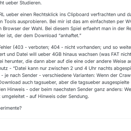
ht ueber Studieren.
L ueber einen Rechtsklick ins Clipboard verfrachten und da
en Tools ausprobieren. Bei mir ist das am einfachsten per 
 Browser der Wahl. Bei diesem Spiel erfaehrt man in der Re
er ist, der dem Download “anhaftet.”
ehler (403 - verboten; 404 - nicht vorhanden; und so weiter
atiert und Datei will ueber 4GB hinaus wachsen (was FAT nic
i herunter, die dann aber auf die eine oder andere Weise a
chutz - “Datei kann nur zwischen 2 und 4 Uhr nachts abgesp
 - je nach Sender - verschiedene Varianten: Wenn der Crawl
r Download auch tagsueber, aber die tagsueber ausgespielt
 den Hinweis - oder beim naechsten Sender ganz anders: W
t umgeleitet - auf Hinweis oder Sendung.
perimente?