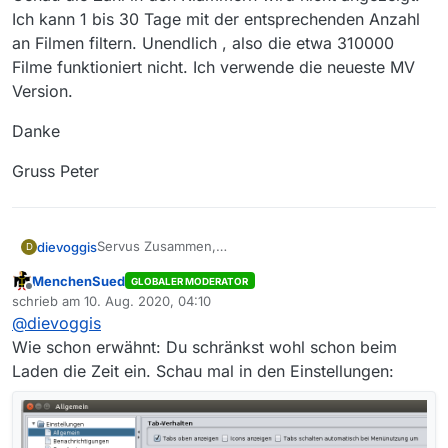
Ich kann 1 bis 30 Tage mit der entsprechenden Anzahl
an Filmen filtern. Unendlich , also die etwa 310000
Filme funktioniert nicht. Ich verwende die neueste MV
Version.
Danke
Gruss Peter
Servus Zusammen,
dievoggis
D
Danke für die schnellen Antworten.
MenchenSued
GLOBALER MODERATOR
Genau die Zahl in den Klammern wird nicht
Danke
Offline
schrieb am
10. Aug. 2020, 04:10
angezeigt. Ich kann 1 bis 30 Tage mit der
zuletzt editiert von
@
dievoggis
entsprechenden Anzahl an Filmen filtern. Unendlich
Gruss Peter
, also die etwa 310000 Filme funktioniert nicht. Ich
Wie schon erwähnt: Du schränkst wohl schon beim
verwende die neueste MV Version.
Laden die Zeit ein. Schau mal in den Einstellungen: