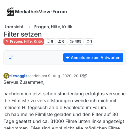
Skip to content
MediathekView-Forum
Übersicht
Fragen, Hilfe, Kritik
Filter setzen
Fragen, Hilfe, Kritik
8
6
495
1
Anmelden zum Antworten
dievoggis
schrieb am
9. Aug. 2020, 20:13
D
zuletzt editiert von dievoggis
8. Sept. 2020, 22:15
Offline
Servus Zusammen,
nachdem ich jetzt schon stundenlang erfolglos versuche
die Filmliste zu vervollständigen wende ich mich mit
meinem Hilfegesuch an die Fachleute im Forum.
Ich hab meine Filmliste geladen und den Filter auf 30
Tage gesetzt und ca. 31000 Filme unten links angezeigt
bekommen. Dies sind wohl nicht alle möglichen Filme.