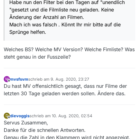
Habe nun den Filter bei den Tagen auf "unendlich
"gesetzt und die Filmliste neu geladen. Keine
Änderung der Anzahl an Filmen.
Mach ich was falsch . Könnt Ihr mir bitte auf die
Sprünge helfen.
Welches BS? Welche MV Version? Welche Fimliste? Was
steht genau in der Fusszeile?
mvsfsvm
schrieb am
9. Aug. 2020, 23:27
M
zuletzt editiert von
Offline
Du hast MV offensichtlich gesagt, dass nur Filme der
letzten 30 Tage geladen werden sollen. Ändere das.
dievoggis
schrieb am
10. Aug. 2020, 02:54
D
zuletzt editiert von
Offline
Servus Zusammen,
Danke für die schnellen Antworten.
Genau die Zahl in den Klammern wird nicht angezeigt.