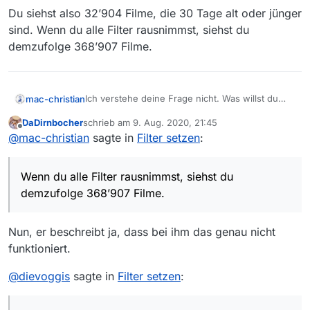
Du siehst also 32’904 Filme, die 30 Tage alt oder jünger
sind. Wenn du alle Filter rausnimmst, siehst du
demzufolge 368’907 Filme.
Ich verstehe deine Frage nicht. Was willst du
mac-christian
“vervollständigen”? Bei mir siehts im Moment so
DaDirnbocher
schrieb am
9. Aug. 2020, 21:45
aus, wenn ich nur 30 Tage im Filter eintrage:
zuletzt editiert von
Offline
@
mac-christian
sagte in
Filter setzen
:
Du siehst also 32’904 Filme, die 30 Tage alt oder
jünger sind. Wenn du alle Filter rausnimmst,
Wenn du alle Filter rausnimmst, siehst du
siehst du demzufolge 368’907 Filme.
demzufolge 368’907 Filme.
Nun, er beschreibt ja, dass bei ihm das genau nicht
funktioniert.
@
dievoggis
sagte in
Filter setzen
: