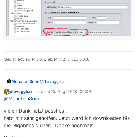
MediathekView 14.5.0, Linux Mint 21.3, VLC 3.0.16
MenchenSued
@
dievoggis
Wie schon erwähnt: Du schränkst wohl schon
dievoggis
schrieb am
10. Aug. 2020, 06:09
D
beim Laden die Zeit ein. Schau mal in den
zuletzt editiert von
Offline
@
MenchenSued
,
Einstellungen:
vielen Dank, jetzt passt es .
habt mir sehr geholfen. Jetzt werd ich downloaden bis
die Gigabites glühen…Danke nochmals.