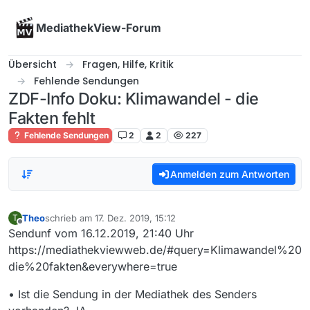
Skip to content
MediathekView-Forum
Übersicht
Fragen, Hilfe, Kritik
Fehlende Sendungen
ZDF-Info Doku: Klimawandel - die
Fakten fehlt
Fehlende Sendungen
2
2
227
Anmelden zum Antworten
Theo
schrieb am
17. Dez. 2019, 15:12
T
zuletzt editiert von
Offline
Sendunf vom 16.12.2019, 21:40 Uhr
https://mediathekviewweb.de/#query=Klimawandel%20
die%20fakten&everywhere=true
• Ist die Sendung in der Mediathek des Senders