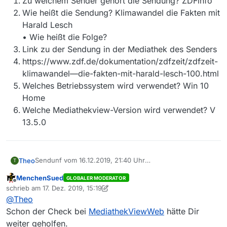
Zu welchem Sender gehört die Sendung? ZDFinfo
Wie heißt die Sendung? Klimawandel die Fakten mit
Harald Lesch
• Wie heißt die Folge?
Link zu der Sendung in der Mediathek des Senders
https://www.zdf.de/dokumentation/zdfzeit/zdfzeit-
klimawandel—die-fakten-mit-harald-lesch-100.html
Welches Betriebssystem wird verwendet? Win 10
Home
Welche Mediathekview-Version wird verwendet? V
13.5.0
Sendunf vom 16.12.2019, 21:40 Uhr
Theo
T
https://mediathekviewweb.de/#query=Klimawandel%20d
MenchenSued
GLOBALER MODERATOR
ie%20fakten&everywhere=true
• Ist die Sendung in der Mediathek des Senders
Offline
schrieb am
17. Dez. 2019, 15:19
vorhanden? JA
zuletzt editiert von MenchenSued
@
Theo
• Ist in MediathekView der “Zeitraum Tage” lang genug
Zu welchem Sender gehört die Sendung? ZDFinfo
gewählt um die Sendung abdecken zu können? JA
Wie heißt die Sendung? Klimawandel die Fakten mit
Schon der Check bei
MediathekViewWeb
hätte Dir
•
Harald Lesch
weiter geholfen.