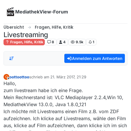
Skip to content
MediathekView-Forum
Übersicht
Fragen, Hilfe, Kritik
Livestreaming
Fragen, Hilfe, Kritik
8
4
9.5k
1
Anmelden zum Antworten
oottoottoo
schrieb am
21. März 2017, 21:29
O
zuletzt editiert von
Offline
Hallo,
zum livestream habe ich eine Frage.
Mein Rechnerstand ist: VLC Mediaplayer 2.2.4,Win 10,
MediathekView 13.0.0, Java 1.8.0_121
Ich möchte mit Livestreams einen Film z.B. vom ZDF
aufzeichnen. Ich klicke auf Livestreams, wähle den Film
aus, klicke auf Film aufzeichnen, dann klicke ich im sich