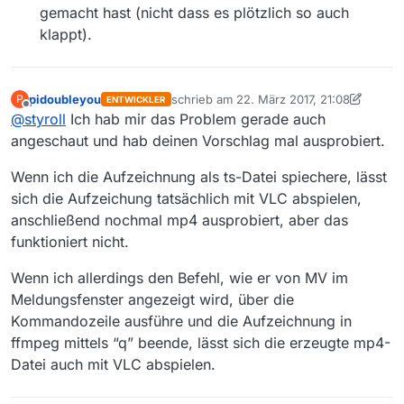
gemacht hast (nicht dass es plötzlich so auch
klappt).
pidoubleyou
schrieb am
22. März 2017, 21:08
P
ENTWICKLER
zuletzt editiert von pidoubleyou
Offline
@
styroll
Ich hab mir das Problem gerade auch
angeschaut und hab deinen Vorschlag mal ausprobiert.
Wenn ich die Aufzeichnung als ts-Datei spiechere, lässt
sich die Aufzeichung tatsächlich mit VLC abspielen,
anschließend nochmal mp4 ausprobiert, aber das
funktioniert nicht.
Wenn ich allerdings den Befehl, wie er von MV im
Meldungsfenster angezeigt wird, über die
Kommandozeile ausführe und die Aufzeichnung in
ffmpeg mittels “q” beende, lässt sich die erzeugte mp4-
Datei auch mit VLC abspielen.