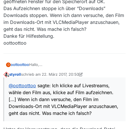
geöffneten Fenster für den Speicherort auf OK.
Das Aufzeichnen stoppe ich über “Downloads”
Downloads stoppen. Wenn ich dann versuche, den Film
im Downloads-Ort mit VLCMediaPlayer anzuschauen,
geht das nicht. Was mache ich falsch?
Danke für Hilfestellung.
oottoottoo
oottoottoo
Hallo,
O
zum livestream habe ich eine Frage.
styroll
schrieb am
22. März 2017, 20:50
Mein Rechnerstand ist: VLC Mediaplayer 2.2.4,Win
zuletzt editiert von styroll
Offline
10, MediathekView 13.0.0, Java 1.8.0_121
@
oottoottoo
sagte: Ich klicke auf Livestreams,
Ich möchte mit Livestreams einen Film z.B. vom ZDF
wähle den Film aus, klicke auf Film aufzeichnen.
aufzeichnen. Ich klicke auf Livestreams, wähle den
Film aus, klicke auf Film aufzeichnen, dann klicke
[…] Wenn ich dann versuche, den Film im
ich im sich geöffneten Fenster für den Speicherort
Downloads-Ort mit VLCMediaPlayer anzuschauen,
auf OK.
geht das nicht. Was mache ich falsch?
Das Aufzeichnen stoppe ich über “Downloads”
Downloads stoppen. Wenn ich dann versuche, den
Film im Downloads-Ort mit VLCMediaPlayer