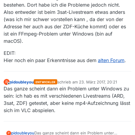
bestehen. Dort habe ich die Probleme jedoch nicht.
Also entweder ist beim 3sat-Livestream etwas anders
(was ich mir schwer vorstellen kann , da der von der
Adresse her auch aus der ZDF-Küche kommt) oder es
ist ein FFmpeg-Problem unter Windows (bin auf
macOS).
EDIT:
Hier noch ein paar Erkenntnisse aus dem
alten Forum
.
pidoubleyou
schrieb am
23. März 2017, 20:21
P
ENTWICKLER
zuletzt editiert von
Offline
Das ganze scheint dann ein Problem unter Windows zu
sein: ich hab es mit verschiedenen Livestreams (ARD,
3sat, ZDF) getestet, aber keine mp4-Aufzeichnung lässt
sich im VLC abspielen.
pidoubleyou
Das ganze scheint dann ein Problem unter
P