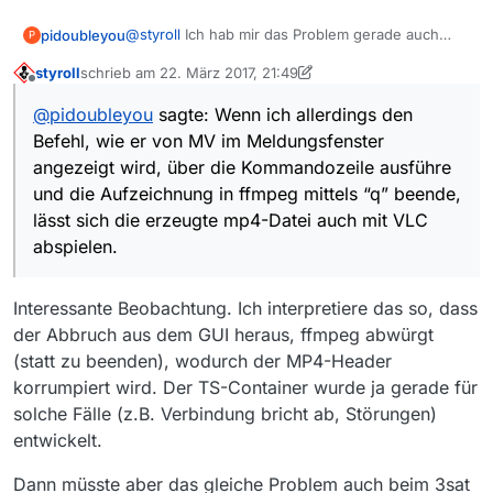
@
styroll
Ich hab mir das Problem gerade auch
pidoubleyou
P
angeschaut und hab deinen Vorschlag mal
styroll
schrieb am
22. März 2017, 21:49
ausprobiert.
Wenn ich die Aufzeichnung als ts-Datei
zuletzt editiert von styroll
Offline
spiechere, lässt sich die Aufzeichung tatsächlich
@
pidoubleyou
sagte: Wenn ich allerdings den
mit VLC abspielen, anschließend nochmal mp4
Wenn ich allerdings den Befehl, wie er von MV im
Befehl, wie er von MV im Meldungsfenster
ausprobiert, aber das funktioniert nicht.
Meldungsfenster angezeigt wird, über die
Kommandozeile ausführe und die Aufzeichnung
angezeigt wird, über die Kommandozeile ausführe
in ffmpeg mittels “q” beende, lässt sich die
und die Aufzeichnung in ffmpeg mittels “q” beende,
erzeugte mp4-Datei auch mit VLC abspielen.
lässt sich die erzeugte mp4-Datei auch mit VLC
abspielen.
Interessante Beobachtung. Ich interpretiere das so, dass
der Abbruch aus dem GUI heraus, ffmpeg abwürgt
(statt zu beenden), wodurch der MP4-Header
korrumpiert wird. Der TS-Container wurde ja gerade für
solche Fälle (z.B. Verbindung bricht ab, Störungen)
entwickelt.
Dann müsste aber das gleiche Problem auch beim 3sat