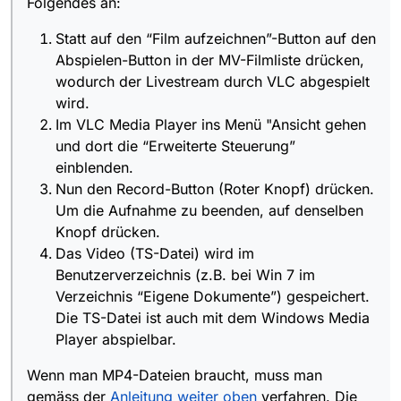
Folgendes an:
Website entfernt…)
Um die Aufnahme zu beenden, auf denselben
Knopf drücken.
Statt auf den “Film aufzeichnen”-Button auf den
Das Video (TS-Datei) wird im Benutzerverzeichnis
Abspielen-Button in der MV-Filmliste drücken,
(z.B. bei Win 7 im Verzeichnis “Eigene
wodurch der Livestream durch VLC abgespielt
Dokumente”) gespeichert. Die TS-Datei ist auch mit
dem Windows Media Player abspielbar.
wird.
Im VLC Media Player ins Menü "Ansicht gehen
und dort die “Erweiterte Steuerung”
einblenden.
Nun den Record-Button (Roter Knopf) drücken.
Um die Aufnahme zu beenden, auf denselben
Knopf drücken.
Das Video (TS-Datei) wird im
Benutzerverzeichnis (z.B. bei Win 7 im
Verzeichnis “Eigene Dokumente”) gespeichert.
Die TS-Datei ist auch mit dem Windows Media
Player abspielbar.
Wenn man MP4-Dateien braucht, muss man
gemäss der
Anleitung weiter oben
verfahren. Die