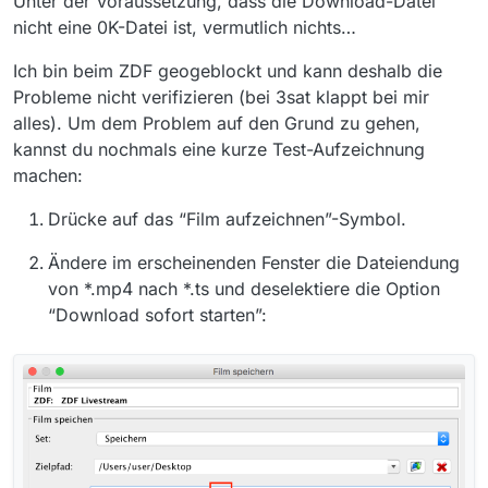
Unter der Voraussetzung, dass die Download-Datei
anzuschauen, geht das nicht. Was mache ich
nicht eine 0K-Datei ist, vermutlich nichts…
falsch?
Danke für Hilfestellung.
oottoottoo
Ich bin beim ZDF geogeblockt und kann deshalb die
Probleme nicht verifizieren (bei 3sat klappt bei mir
alles). Um dem Problem auf den Grund zu gehen,
kannst du nochmals eine kurze Test-Aufzeichnung
machen:
Drücke auf das “Film aufzeichnen”-Symbol.
Ändere im erscheinenden Fenster die Dateiendung
von *.mp4 nach *.ts und deselektiere die Option
“Download sofort starten”: