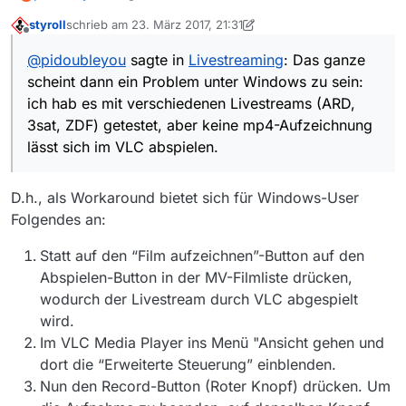
Windows zu sein: ich hab es mit verschiedenen
styroll
schrieb am
23. März 2017, 21:31
Livestreams (ARD, 3sat, ZDF) getestet, aber keine
zuletzt editiert von styroll
Offline
mp4-Aufzeichnung lässt sich im VLC abspielen.
@
pidoubleyou
sagte in
Livestreaming
: Das ganze
scheint dann ein Problem unter Windows zu sein:
ich hab es mit verschiedenen Livestreams (ARD,
3sat, ZDF) getestet, aber keine mp4-Aufzeichnung
lässt sich im VLC abspielen.
D.h., als Workaround bietet sich für Windows-User
Folgendes an:
Statt auf den “Film aufzeichnen”-Button auf den
Abspielen-Button in der MV-Filmliste drücken,
wodurch der Livestream durch VLC abgespielt
wird.
Im VLC Media Player ins Menü "Ansicht gehen und
dort die “Erweiterte Steuerung” einblenden.
Nun den Record-Button (Roter Knopf) drücken. Um