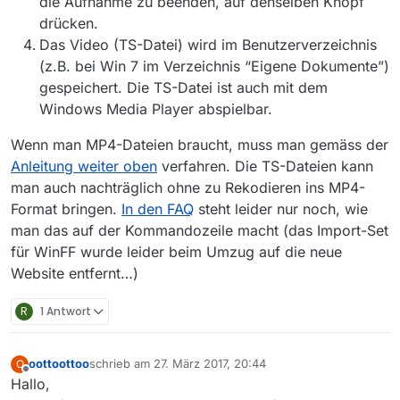
die Aufnahme zu beenden, auf denselben Knopf
drücken.
Das Video (TS-Datei) wird im Benutzerverzeichnis
(z.B. bei Win 7 im Verzeichnis “Eigene Dokumente”)
gespeichert. Die TS-Datei ist auch mit dem
Windows Media Player abspielbar.
Wenn man MP4-Dateien braucht, muss man gemäss der
Anleitung weiter oben
verfahren. Die TS-Dateien kann
man auch nachträglich ohne zu Rekodieren ins MP4-
Format bringen.
In den FAQ
steht leider nur noch, wie
man das auf der Kommandozeile macht (das Import-Set
für WinFF wurde leider beim Umzug auf die neue
Website entfernt…)
R
1 Antwort
oottoottoo
schrieb am
27. März 2017, 20:44
O
zuletzt editiert von
Offline
Hallo,