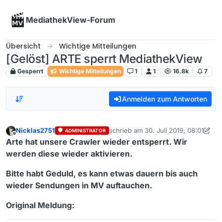
Skip to content
MediathekView-Forum
Übersicht
Wichtige Mitteilungen
[Gelöst] ARTE sperrt MediathekView
Gesperrt
Wichtige Mitteilungen
1
1
16.8k
7
Anmelden zum Antworten
Nicklas2751
schrieb am
30. Juli 2019, 08:01
ADMINISTRATOR
zuletzt editiert von alex
Offline
Arte hat unsere Crawler wieder entsperrt. Wir
werden diese wieder aktivieren.
Bitte habt Geduld, es kann etwas dauern bis auch
wieder Sendungen in MV auftauchen.
Original Meldung: