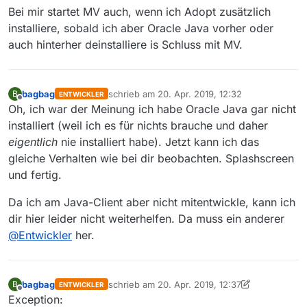
Bei mir startet MV auch, wenn ich Adopt zusätzlich
installiere, sobald ich aber Oracle Java vorher oder
auch hinterher deinstalliere is Schluss mit MV.
bagbag
schrieb am
20. Apr. 2019, 12:32
B
ENTWICKLER
zuletzt editiert von
Offline
Oh, ich war der Meinung ich habe Oracle Java gar nicht
installiert (weil ich es für nichts brauche und daher
eigentlich
nie installiert habe). Jetzt kann ich das
gleiche Verhalten wie bei dir beobachten. Splashscreen
und fertig.
Da ich am Java-Client aber nicht mitentwickle, kann ich
dir hier leider nicht weiterhelfen. Da muss ein anderer
@
Entwickler
her.
bagbag
schrieb am
20. Apr. 2019, 12:37
B
ENTWICKLER
zuletzt editiert von bagbag
Offline
Exception: