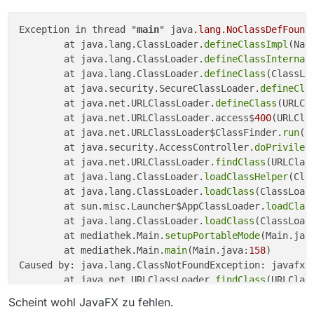
Exception in thread "
main
" java
.lang
.NoClassDefFound
        at java.lang.ClassLoader.
defineClassImpl
(Nat
        at java.lang.ClassLoader.
defineClassInternal
        at java.lang.ClassLoader.
defineClass
(ClassLo
        at java.security.SecureClassLoader.
defineCla
        at java.net.URLClassLoader.
defineClass
(URLCl
        at java.net.URLClassLoader.access$
400
(URLCla
        at java.net.URLClassLoader$ClassFinder.
run
(U
        at java.security.AccessController.
doPrivileg
        at java.net.URLClassLoader.
findClass
(URLClas
        at java.lang.ClassLoader.
loadClassHelper
(Cla
        at java.lang.ClassLoader.
loadClass
(ClassLoad
        at sun.misc.Launcher$AppClassLoader.
loadClas
        at java.lang.ClassLoader.
loadClass
(ClassLoad
        at mediathek.Main.
setupPortableMode
(Main.jav
        at mediathek.Main.
main
(Main.java:
158
)

Caused by: java.lang.ClassNotFoundException: javafx.c
        at java.net.URLClassLoader.
findClass
(URLClas
        at java.lang.ClassLoader.
loadClassHelper
(Cla
Scheint wohl JavaFX zu fehlen.
        at java.lang.ClassLoader.
loadClass
(ClassLoad