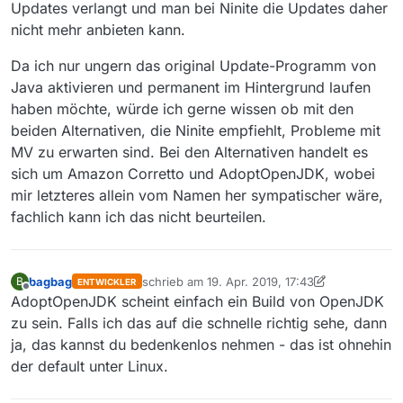
Updates verlangt und man bei Ninite die Updates daher
nicht mehr anbieten kann.
Da ich nur ungern das original Update-Programm von
Java aktivieren und permanent im Hintergrund laufen
haben möchte, würde ich gerne wissen ob mit den
beiden Alternativen, die Ninite empfiehlt, Probleme mit
MV zu erwarten sind. Bei den Alternativen handelt es
sich um Amazon Corretto und AdoptOpenJDK, wobei
mir letzteres allein vom Namen her sympatischer wäre,
fachlich kann ich das nicht beurteilen.
bagbag
schrieb am
19. Apr. 2019, 17:43
B
ENTWICKLER
zuletzt editiert von bagbag
Offline
AdoptOpenJDK scheint einfach ein Build von OpenJDK
zu sein. Falls ich das auf die schnelle richtig sehe, dann
ja, das kannst du bedenkenlos nehmen - das ist ohnehin
der default unter Linux.