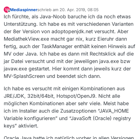
Mediaspinner
schrieb am
20. Apr. 2019, 08:05
M
zuletzt editiert von
Offline
Ich fürchte, als Java-Noob baruche ich da noch etwas
Unterstützung. Ich habe es mit verschiedenen Varianten
der 8er Version von adoptopenjdk.net versucht. Aber
MediathekView.exe macht gar nix, kurz Eieruhr dann
fertig, auch der TaskManager enthält keinen Hinweis auf
MV oder Java. Ich habe es dann mit Rechtsklick auf die
jar Datei versucht und mit der jeweiligen java.exe bzw
javaw.exe gestartet. Hier kommt dann jeweils kurz der
MV-SplashScreen und beendet sich dann.
Ich habe es versucht mit einigen Kombinationen aus
JRE/JDK, 32bit/64bit, Hotspot/OpenJ9. Nicht alle
möglichen Kombinationen aber sehr viele. Meist habe
ich im Installer auch die Zusatzoptionen “JAVA_HOME
Variable konfigurieren” und “JavaSoft (Oracle) registry
keys” aktiviert.
Oracle Java hatte ich natürlich vorher in allen Versionen