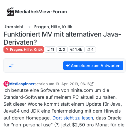
Skip to content
MediathekView-Forum
Übersicht
Fragen, Hilfe, Kritik
Funktioniert MV mit alternativen Java-
Derivaten?
Fragen, Hilfe, Kritik
11
3
1.4k
4
Anmelden zum Antworten
Mediaspinner
schrieb am
19. Apr. 2019, 06:16
M
zuletzt editiert von Mediaspinner
Offline
Ich benutze eine Software von ninite.com um die
Standard-Software auf meinem PC aktuell zu halten.
Seit dieser Woche kommt statt einem Update für Java,
Java64 und JDK eine Fehlermeldung mit dem Hinweis
auf deren Homepage.
Dort steht zu lesen
, dass Oracle
für “non-personal use” (?) jetzt $2,50 pro Monat für die