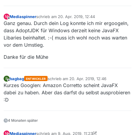
        at sun.misc.Launcher$AppClassLoader.
loadClas
        at java.lang.ClassLoader.
loadClass
(ClassLoad
Mediaspinner
schrieb am
20. Apr. 2019, 12:44
M
        ... 
15
 more

zuletzt editiert von
Offline
Ganz genau. Durch dein Log konnte ich mir ergoogeln,
dass AdoptJDK für Windows derzeit keine JavaFX
Libaries beinhaltet. :-( muss ich wohl noch was warten
vor dem Umstieg.
Danke für die Mühe
bagbag
schrieb am
20. Apr. 2019, 12:46
B
ENTWICKLER
zuletzt editiert von
Offline
Kurzes Googlen: Amazon Corretto scheint JavaFX
dabei zu haben. Aber das darfst du selbst ausprobieren
:D
4 Monaten später
Mediaspinner
schrieb am
9. Aug. 2019, 11:23
M