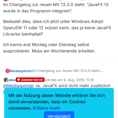
zuletzt editiert von Mediaspinner
8. Sept. 2019, 13:2
Offline
Im Changelog zur neuen MV 13.3.0 steht: “JavaFX 13
wurde in das Programm integriert”.
Bedeutet dies, dass ich jetzt unter Windows Adopt
OpenJDK 11 oder 12 nutzen kann, das ja keine JavaFX
Libraries beinhaltet?
Ich kanns erst Montag oder Dienstag selbst
ausprobieren. Muss am Wochenende arbeiten.
Im Changelog zur neuen MV 13.3.0 steht:
Mediaspinner
M
“JavaFX 13 wurde in das Programm integriert”.
alex
schrieb am
9. Aug. 2019, 11:35
ADMINISTRATOR
Bedeutet dies, dass ich jetzt unter Windows
zuletzt editiert von
Offline
@
Mediaspinner
Ja, JavaFX wird nicht mehr zusätzlich
Adopt OpenJDK 11 oder 12 nutzen kann, das ja
keine JavaFX Libraries beinhaltet?
Ich kanns erst Montag oder Dienstag selbst
benötigt.
Mit der Nutzung dieser Website erklären Sie sich
ausprobieren. Muss am Wochenende arbeiten.
damit einverstanden, dass wir Cookies
verwenden.
Erfahre mehr
Verstanden!