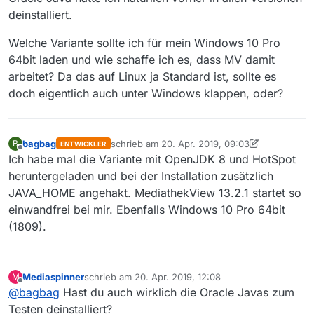
deinstalliert.
Welche Variante sollte ich für mein Windows 10 Pro
64bit laden und wie schaffe ich es, dass MV damit
arbeitet? Da das auf Linux ja Standard ist, sollte es
doch eigentlich auch unter Windows klappen, oder?
bagbag
schrieb am
20. Apr. 2019, 09:03
B
ENTWICKLER
zuletzt editiert von bagbag
Offline
Ich habe mal die Variante mit OpenJDK 8 und HotSpot
heruntergeladen und bei der Installation zusätzlich
JAVA_HOME angehakt. MediathekView 13.2.1 startet so
einwandfrei bei mir. Ebenfalls Windows 10 Pro 64bit
(1809).
Mediaspinner
schrieb am
20. Apr. 2019, 12:08
M
zuletzt editiert von
Offline
@
bagbag
Hast du auch wirklich die Oracle Javas zum
Testen deinstalliert?